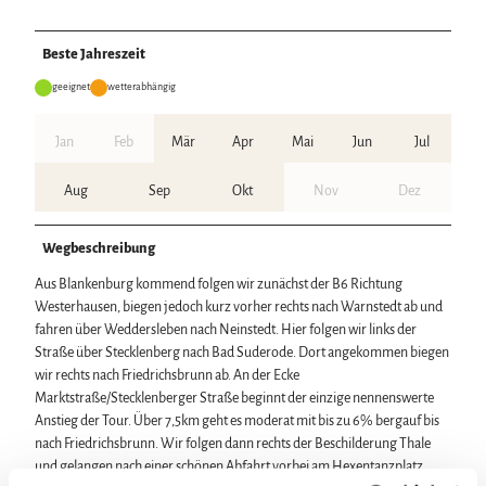
Beste Jahreszeit
geeignet
wetterabhängig
Jan
Feb
Mär
Apr
Mai
Jun
Jul
Aug
Sep
Okt
Nov
Dez
Wegbeschreibung
Aus Blankenburg kommend folgen wir zunächst der B6 Richtung
Westerhausen, biegen jedoch kurz vorher rechts nach Warnstedt ab und
fahren über Weddersleben nach Neinstedt. Hier folgen wir links der
Straße über Stecklenberg nach Bad Suderode. Dort angekommen biegen
wir rechts nach Friedrichsbrunn ab. An der Ecke
Marktstraße/Stecklenberger Straße beginnt der einzige nennenswerte
Anstieg der Tour. Über 7,5km geht es moderat mit bis zu 6% bergauf bis
nach Friedrichsbrunn. Wir folgen dann rechts der Beschilderung Thale
und gelangen nach einer schönen Abfahrt vorbei am Hexentanzplatz