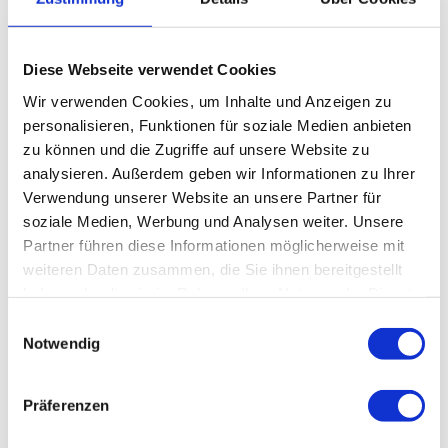
Ausrüstung
Es wird festes Schuhwerk und wetterangepasste Kleidung empfohlen.
Diese Webseite verwendet Cookies
Anreise & Parken
Wir verwenden Cookies, um Inhalte und Anzeigen zu
personalisieren, Funktionen für soziale Medien anbieten
Anfahrt
zu können und die Zugriffe auf unsere Website zu
Anreise über die B4 Bad Harzburg - Braunlage
analysieren. Außerdem geben wir Informationen zu Ihrer
Verwendung unserer Website an unsere Partner für
Parken
soziale Medien, Werbung und Analysen weiter. Unsere
kostenpflichtiger Großparkplatz "Brockenblick"
Partner führen diese Informationen möglicherweise mit
weiteren Daten zusammen, die Sie ihnen bereitgestellt
Öffentliche Verkehrsmittel
haben oder die sie im Rahmen Ihrer Nutzung der Dienste
gesammelt haben.
E
Bus-Linie 820 Bad Harzburg - Braunlage
Notwendig
i
n
Weitere Infos / Links
w
Präferenzen
Weitere Informationen über den WaldWandelWeg des Nationalparks
i
Harz finden Sie
hier
.
l