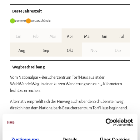
Beste Jahreszeit
geeignet
wetterabhängig
Jan
Feb
Mär
Apr
Mai
Jun
Jul
Aug
Sep
Okt
Nov
Dez
Wegbeschreibung
Vom Nationalpark-Besucherzentrum TorfHaus aus ist der
WaldWandelWeg in einer kurzen Wanderung von ca. 1,5 Kilometern
leicht zu erreichen.
Alternativ empfiehlt sich der Hinweg auch über den Schubensteinweg,
direkt hinter dem Nationalpark-Besucherzentrum TorfHaus beginnend.
Als Rundwanderweg empfiehlt sich die ca. 4,5 km lange Tour
"Rund um
das Große Torfhausmoor"
.
Zustimmung
Details
Über Cookies