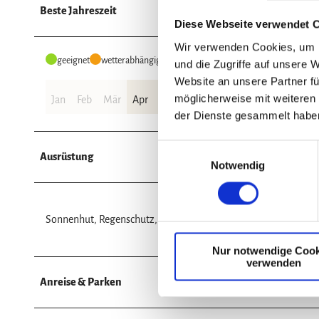
Beste Jahreszeit
Diese Webseite verwendet 
Wir verwenden Cookies, um I
geeignet
wetterabhängig
und die Zugriffe auf unsere 
Website an unsere Partner fü
möglicherweise mit weiteren
Jan
Feb
Mär
Apr
Mai
Jun
Jul
Aug
Sep
Okt
der Dienste gesammelt habe
E
Ausrüstung
Notwendig
i
n
w
i
Sonnenhut, Regenschutz, Rucksackverpflegung
l
Nur notwendige Cook
l
verwenden
i
Anreise & Parken
g
u