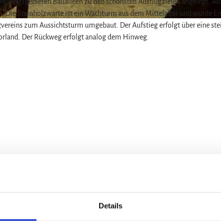
treuungsgebieten Baualleen zu den schönsten Ausflugzielen angelegt. A
. Die Steinholzwarte ist ein Wachturm aus dem Mittelalter und wurde E
gvereins zum Aussichtsturm umgebaut. Der Aufstieg erfolgt über eine ste
orland. Der Rückweg erfolgt analog dem Hinweg.
Details