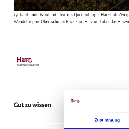
Im 19. Jahrhundert haben die Harzklub-Zweigvereine in ihren Be
Weg zum Steinholz kann man dies, hinter der A36, noch erkennen
© O. Eiding, QTM
19. Jahrhunderts auf Initiative des Quedlinburger Harzklub-Zwei
Wendeltreppe. Oben schöner Blick zum Harz und über das Harzv
Gut zu wissen
Zustimmung