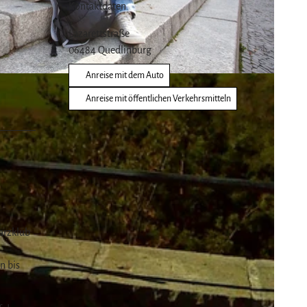
Kontaktdaten
Lazarettstraße
06484
Quedlinburg
Anreise mit dem Auto
Anreise mit öffentlichen Verkehrsmitteln
arzklub
n bis