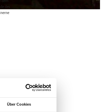
uf dem
nde des
inerne
Über Cookies