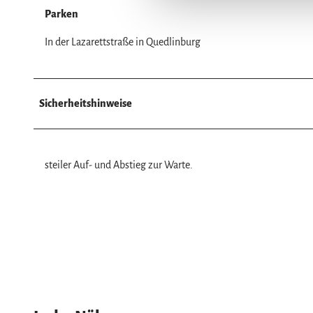
n
Parken
g
s
In der Lazarettstraße in Quedlinburg
a
u
s
w
Sicherheitshinweise
a
h
l
steiler Auf- und Abstieg zur Warte.