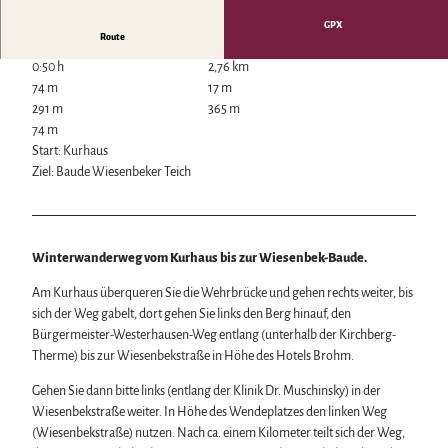
Wintersport
GPX
Bäder, Thermen & Saunen
Route
Regionalmarke Typisch Harz
0:50 h
2,76 km
Urlaub mit Hund im Harz
74 m
17 m
Filmkulisse Harz
291 m
365 m
74 m
Start: Kurhaus
Naturlandschaft Harz
Ziel: Baude Wiesenbeker Teich
Berauschend schöne Wildnis
Der Brocken im Harz
Veranstaltungen
Nationalpark Harz
Veranstaltungskalender
Geopark Harz
Winterwanderweg vom Kurhaus bis zur Wiesenbek-Baude.
Harzer KulturWinter
Naturparke im Harz
Service
Harzer Klostersommer
Biosphärenreservat Karstlandschaft Südharz
Am Kurhaus überqueren Sie die Wehrbrücke und gehen rechts weiter, bis
Wir für unsere Gäste
Silvester
Das grüne Band
sich der Weg gabelt, dort gehen Sie links den Berg hinauf, den
Kontakt
Walpurgis
Regionalstudie Harz
Bürgermeister-Westerhausen-Weg entlang (unterhalb der Kirchberg-
Prospekte
Osterfeuer
Initiative "Der Wald ruft"
Therme) bis zur Wiesenbekstraße in Höhe des Hotels Brohm.
Online-Shop
Weihnachts- & Adventsmärkte
0% Müll - 100% Harz #NimmsWiederMit
Newsletter-Anmeldung
Stadt- & Sonderführungen im Harz
Gehen Sie dann bitte links (entlang der Klinik Dr. Muschinsky) in der
Apps & Multimedia-Guides
Theater & Bühnen im Harz
Wiesenbekstraße weiter. In Höhe des Wendeplatzes den linken Weg
Harzer Tourismusverband
(Wiesenbekstraße) nutzen. Nach ca. einem Kilometer teilt sich der Weg,
Jobs im Harztourismus