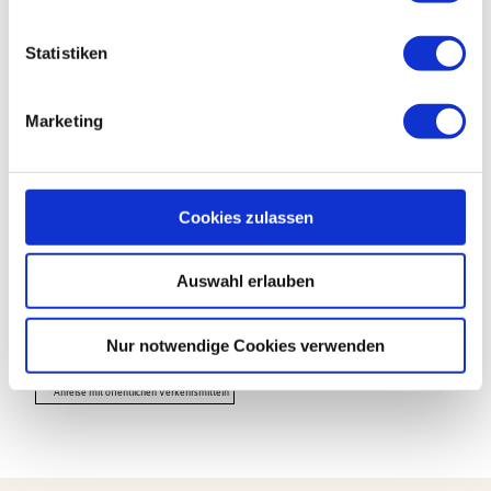
l
l
Statistiken
Veranstaltung
i
g
Sehenswertes
Marketing
u
n
Touren
g
s
Cookies zulassen
a
u
Kontaktdaten
Auswahl erlauben
s
Ritscherstraße
w
37431
Bad Lauterberg im Harz
a
Nur notwendige Cookies verwenden
h
Anreise mit dem Auto
l
Anreise mit öffentlichen Verkehrsmitteln