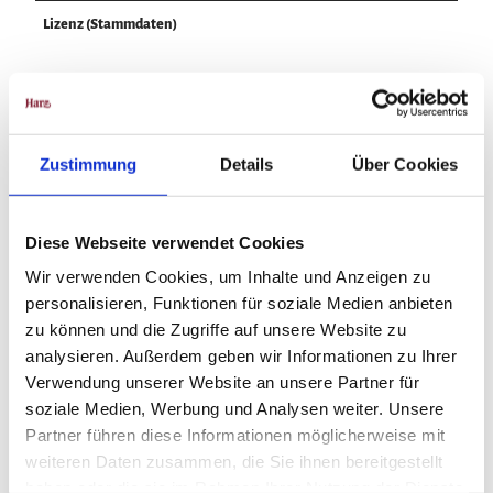
Lizenz (Stammdaten)
Zustimmung
Details
Über Cookies
In der Nähe
Auf der Karte anschauen
Diese Webseite verwendet Cookies
Sehenswertes
Wir verwenden Cookies, um Inhalte und Anzeigen zu
personalisieren, Funktionen für soziale Medien anbieten
zu können und die Zugriffe auf unsere Website zu
Touren
analysieren. Außerdem geben wir Informationen zu Ihrer
Verwendung unserer Website an unsere Partner für
soziale Medien, Werbung und Analysen weiter. Unsere
Partner führen diese Informationen möglicherweise mit
weiteren Daten zusammen, die Sie ihnen bereitgestellt
outdooractive
haben oder die sie im Rahmen Ihrer Nutzung der Dienste