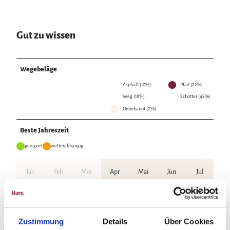
Gut zu wissen
Wegebeläge
Asphalt (10%)
Pfad (22%)
Weg (18%)
Schotter (48%)
Unbekannt (2%)
Beste Jahreszeit
geeignet
wetterabhängig
Jan
Feb
Mär
Apr
Mai
Jun
Jul
Aug
Sep
Okt
Nov
Dez
Zustimmung
Details
Über Cookies
Wegbeschreibung