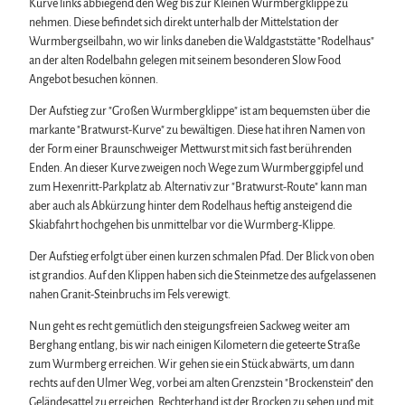
Kurve links abbiegend den Weg bis zur Kleinen Wurmbergklippe zu
nehmen. Diese befindet sich direkt unterhalb der Mittelstation der
Wurmbergseilbahn, wo wir links daneben die Waldgaststätte "Rodelhaus"
an der alten Rodelbahn gelegen mit seinem besonderen Slow Food
Angebot besuchen können.
Der Aufstieg zur "Großen Wurmbergklippe" ist am bequemsten über die
markante "Bratwurst-Kurve" zu bewältigen. Diese hat ihren Namen von
der Form einer Braunschweiger Mettwurst mit sich fast berührenden
Enden. An dieser Kurve zweigen noch Wege zum Wurmberggipfel und
zum Hexenritt-Parkplatz ab. Alternativ zur "Bratwurst-Route" kann man
aber auch als Abkürzung hinter dem Rodelhaus heftig ansteigend die
Skiabfahrt hochgehen bis unmittelbar vor die Wurmberg-Klippe.
Der Aufstieg erfolgt über einen kurzen schmalen Pfad. Der Blick von oben
ist grandios. Auf den Klippen haben sich die Steinmetze des aufgelassenen
nahen Granit-Steinbruchs im Fels verewigt.
Nun geht es recht gemütlich den steigungsfreien Sackweg weiter am
Berghang entlang, bis wir nach einigen Kilometern die geteerte Straße
zum Wurmberg erreichen. Wir gehen sie ein Stück abwärts, um dann
rechts auf den Ulmer Weg, vorbei am alten Grenzstein "Brockenstein" den
Geländesattel zu erreichen. Rechterhand ist der Brocken zu sehen und mit