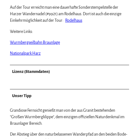
Auf der Tour erreicht man eine dauerhafte Sonderstempelstelle der
Harzer Wandernadel (#9921) am Rodelhaus. Dort ist auch die einzige
Einkehrmöglichkeit auf der Tour:
Rodelhaus
Weitere Links:
Wurmbergseilbahn Braunlage
Nationalpark Harz
Lizenz (Stammdaten)
Unser Tipp
Grandiose Fernsicht genießt man von der aus Granit bestehenden
"Großen Wurmbergklippe", dem einzigen offiziellen Naturdenkmal im
Braunlager Bereich.
Der Abstieg über den naturbelassenen Wanderpfad an den beiden Bode-