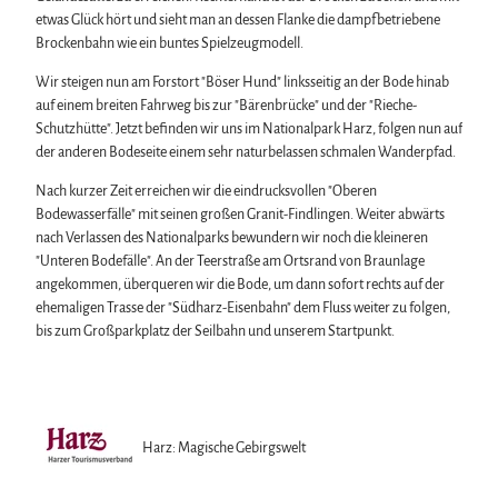
etwas Glück hört und sieht man an dessen Flanke die dampfbetriebene
Brockenbahn wie ein buntes Spielzeugmodell.
Wir steigen nun am Forstort "Böser Hund" linksseitig an der Bode hinab
auf einem breiten Fahrweg bis zur "Bärenbrücke" und der "Rieche-
Schutzhütte". Jetzt befinden wir uns im Nationalpark Harz, folgen nun auf
der anderen Bodeseite einem sehr naturbelassen schmalen Wanderpfad.
Nach kurzer Zeit erreichen wir die eindrucksvollen "Oberen
Bodewasserfälle" mit seinen großen Granit-Findlingen. Weiter abwärts
nach Verlassen des Nationalparks bewundern wir noch die kleineren
"Unteren Bodefälle". An der Teerstraße am Ortsrand von Braunlage
angekommen, überqueren wir die Bode, um dann sofort rechts auf der
ehemaligen Trasse der "Südharz-Eisenbahn" dem Fluss weiter zu folgen,
bis zum Großparkplatz der Seilbahn und unserem Startpunkt.
Harz: Magische Gebirgswelt