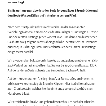
vor uns liegt.
Bis Braunlage nun abwärts der Bode folgend über Bärenbrücke und
den Bode-Wasserfällen auf naturbelassenem Pfad.
Nach dem Startpunkt geht es rechts vorbei an der sogenannten
"Verlobungswiese" auf einem Stück des Braunlager "Rundwegs". Kurz vor
Ende des ersten Anstiegs gehen wir erst links- und dann dem historischen
Glashüttenweg folgend rechts-abbiegend (die Teerstraße zum Hexenritt
querend) in Richtung Osten. Hier verläuft auch der "Harzer Hexenstieg"
einige Meter parallel.
Wir zweigen aber bald davon linksseitig ab und gelangen über einen Zick-
Zack-Verlauf bis fast an die Bremke. Sie war bis 1990 Grenzfluss zur DDR.
Auf der anderen Seite ist heute das Bundesland Sachsen-Anhalt.
Auf dem kurzen starken Anstieg hinauf zur Fahrstraße zum Hexenritt
erblicken wir rechtsseitig die Bremke-Klippen. Hier ist die Kontaktzone
zum Granitgestein, welches hier beginnt und geologisch die höchsten
Harzberge bildet.
Wir erreichen die Straße und gehen diese rechts, um nach der scharfen