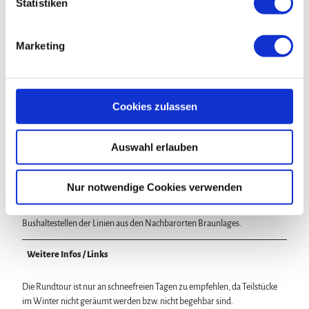
l
Statistiken
sind die größeren Temperaturunterschiede aufgrund der
i
Höhendifferenz von rund 250 m zu berücksichtigen.
g
Marketing
u
n
Anreise & Parken
g
Anfahrt
s
Cookies zulassen
Per PKW zur Talstation der Wurmbergseilbahn in Braunlage.
a
Parken
u
Unmittelbar am Start- und Endpunkt befindet sich der Braunlager
Auswahl erlauben
s
Großparkplatz.
w
Öffentliche Verkehrsmittel
a
Nur notwendige Cookies verwenden
Die Tour startet und endet an der Talstation der Wurmbergseilbahn mit
h
Großparkplatz. In der Nähe befinden sich innerorts diverse
l
Bushaltestellen der Linien aus den Nachbarorten Braunlages.
Weitere Infos / Links
Die Rundtour ist nur an schneefreien Tagen zu empfehlen, da Teilstücke
im Winter nicht geräumt werden bzw. nicht begehbar sind.