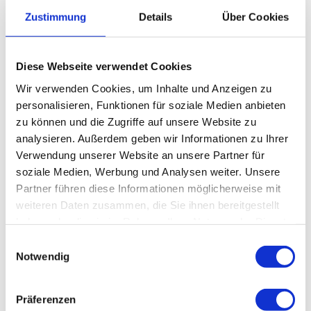
Wildnispfad (ca. 600 Meter).
Zustimmung
Details
Über Cookies
Parken
Parkplatz Rose
Diese Webseite verwendet Cookies
Wir verwenden Cookies, um Inhalte und Anzeigen zu
Weitere Infos / Links
personalisieren, Funktionen für soziale Medien anbieten
zu können und die Zugriffe auf unsere Website zu
Weitere Informationen zum Wildnispfad Altenau finden Sie
>>hier
.
analysieren. Außerdem geben wir Informationen zu Ihrer
Verwendung unserer Website an unsere Partner für
soziale Medien, Werbung und Analysen weiter. Unsere
Lizenz (Stammdaten)
Partner führen diese Informationen möglicherweise mit
weiteren Daten zusammen, die Sie ihnen bereitgestellt
haben oder die sie im Rahmen Ihrer Nutzung der Dienste
gesammelt haben.
E
Unser Tipp
Notwendig
i
n
Erweiterter Tourentipp:
w
Präferenzen
Nicht weit entfernt von Altenau befindet sich unser
Nationalpark-
i