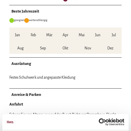
Beste Jahreszeit
geeignet
wetterabhängig
Jan
Feb
Mär
Apr
Mai
Jun
Jul
Aug
Sep
Okt
Nov
Dez
Ausrüstung
Festes Schuhwerk und angepasste Kleidung
Anreise & Parken
Anfahrt
Fahren Sie von Altenau aus auf der B 498 Richtung Dammhaus. Direkt
hinter dem Ortsende liegt linker Hand, hinter der großen Wiese, der
Parkplatz Rose. Folgen Sie vom Parkplatz der Ausschilderung zum