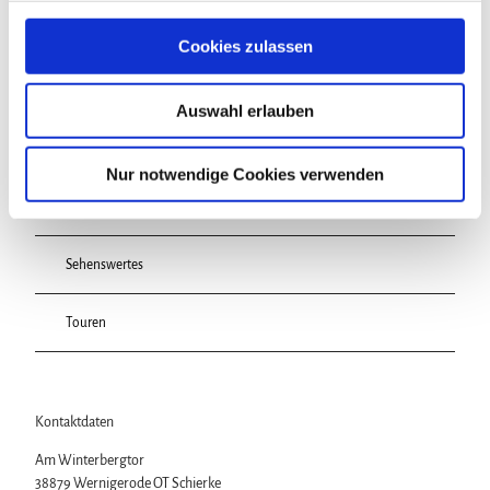
g
s
Cookies zulassen
a
u
Auswahl erlauben
s
In der Nähe
Auf der Karte anschauen
w
a
Nur notwendige Cookies verwenden
h
Veranstaltung
l
Sehenswertes
Touren
Kontaktdaten
Am Winterbergtor
38879
Wernigerode OT Schierke