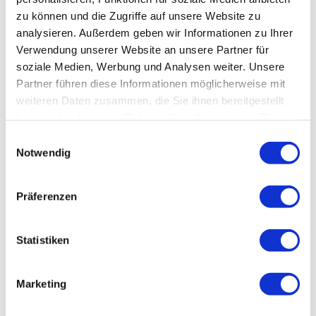
zu können und die Zugriffe auf unsere Website zu
Weitere Infos / Links
analysieren. Außerdem geben wir Informationen zu Ihrer
Verwendung unserer Website an unsere Partner für
Tourist-Information Schierke
soziale Medien, Werbung und Analysen weiter. Unsere
Brockenstraße 7 A'
38879 Wernigerode OT Schierke
Partner führen diese Informationen möglicherweise mit
Tel. 039455 8680
weiteren Daten zusammen, die Sie ihnen bereitgestellt
info@schierke-am-brocken.de
haben oder die sie im Rahmen Ihrer Nutzung der Dienste
www.schierke-am-brocken.de
gesammelt haben.
E
Notwendig
i
Lizenz (Stammdaten)
n
w
Präferenzen
i
l
l
Statistiken
Karte
i
g
Kartenmaterial ist in der Wernigerode Tourismus GmbH / Tourist-
Marketing
Information Schierke (Brockenstraße 7A, 38879 Wernigerode OT
u
Schierke) erhältlich.
n