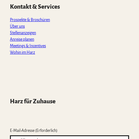
p
o
r
e
Kontakt & Services
p
k
a
m
Prospekte & Broschüren
Über uns
Stellenanzeigen
Anreise planen
Meetings & Incentives
Wohin im Harz
Harz für Zuhause
E-Mail-Adresse
(Erforderlich)