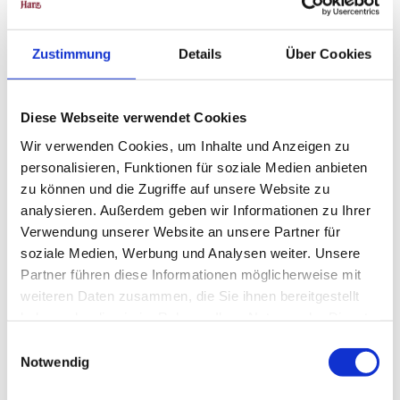
Jan
Feb
Mär
Apr
Mai
Jun
Jul
Aug
Sep
Okt
Nov
Dez
Zustimmung
Details
Über Cookies
Weitere Infos / Links
Diese Webseite verwendet Cookies
Tourist-Information Hohegeiß
Wir verwenden Cookies, um Inhalte und Anzeigen zu
Kirchstraße 15 a
personalisieren, Funktionen für soziale Medien anbieten
38700 Braunlage-Hohegeiß
zu können und die Zugriffe auf unsere Website zu
Tel. 05583 241
analysieren. Außerdem geben wir Informationen zu Ihrer
tourist-info@hohegeiss.de
www.hohegeiss.de
Verwendung unserer Website an unsere Partner für
soziale Medien, Werbung und Analysen weiter. Unsere
Partner führen diese Informationen möglicherweise mit
Lizenz (Stammdaten)
weiteren Daten zusammen, die Sie ihnen bereitgestellt
haben oder die sie im Rahmen Ihrer Nutzung der Dienste
gesammelt haben.
E
Notwendig
i
n