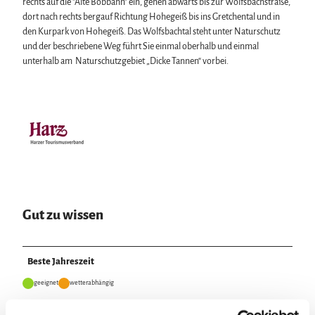
a
rechts auf die "Alte Bobbahn" ein, gehen abwärts bis zur Wolfsbachstraße,
g
dort nach rechts bergauf Richtung Hohegeiß bis ins Gretchental und in
e
den Kurpark von Hohegeiß. Das Wolfsbachtal steht unter Naturschutz
und der beschriebene Weg führt Sie einmal oberhalb und einmal
unterhalb am Naturschutzgebiet „Dicke Tannen“ vorbei.
Gut zu wissen
Beste Jahreszeit
geeignet
wetterabhängig