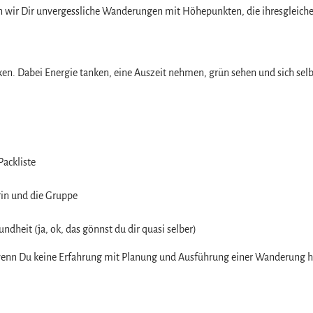
en wir Dir unvergessliche Wanderungen mit Höhepunkten, die ihresgleich
en. Dabei Energie tanken, eine Auszeit nehmen, grün sehen und sich selbs
z
Packliste
rin und die Gruppe
heit (ja, ok, das gönnst du dir quasi selber)
 wenn Du keine Erfahrung mit Planung und Ausführung einer Wanderung ha