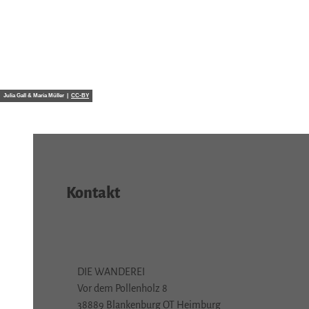
Julia Gall & Maria Müller |
CC-BY
Kontakt
DIE WANDEREI
Vor dem Pollenholz 8
38889 Blankenburg OT Heimburg