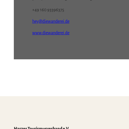
+49 160 93396375
hey@diewanderei.de
www.diewanderei.de
Harzer Tourismusverband e.V.