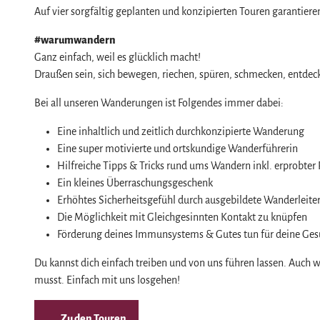
Naturlandschaft Harz
Auf vier sorgfältig geplanten und konzipierten Touren garantier
Berauschend schöne Wildnis
#warumwandern
Der Brocken im Harz
Veranstaltungen
Ganz einfach, weil es glücklich macht!
Nationalpark Harz
Veranstaltungskalender
Draußen sein, sich bewegen, riechen, spüren, schmecken, entdeck
Geopark Harz
Harzer KulturWinter
Service
Bei all unseren Wanderungen ist Folgendes immer dabei:
Naturparke im Harz
Harzer Klostersommer
Wir für unsere Gäste
Eine inhaltlich und zeitlich durchkonzipierte Wanderung
Biosphärenreservat Karstlandschaft Südhar
Silvester
Kontakt
Eine super motivierte und ortskundige Wanderführerin
Das grüne Band
Walpurgis
Hilfreiche Tipps & Tricks rund ums Wandern inkl. erprobter 
Prospekte
Ein kleines Überraschungsgeschenk
Regionalstudie Harz
Osterfeuer
Online-Shop
Erhöhtes Sicherheitsgefühl durch ausgebildete Wanderleite
Initiative "Der Wald ruft"
Weihnachts- & Adventsmärkte
Newsletter-Anmeldung
Die Möglichkeit mit Gleichgesinnten Kontakt zu knüpfen
0% Müll - 100% Harz #NimmsWiederMit
Stadt- & Sonderführungen im Harz
Förderung deines Immunsystems & Gutes tun für deine Gesund
Apps & Multimedia-Guides
Theater & Bühnen im Harz
Harzer Tourismusverband
Du kannst dich einfach treiben und von uns führen lassen. Auch
musst. Einfach mit uns losgehen!
Jobs im Harztourismus
Zu den Touren