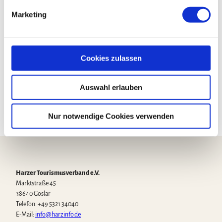
Fotoreisen & Fotoworkshops
g
Marketing
Gropiusallee 78
u
06846 Dessau
n
g
+49 340 619161
s
Cookies zulassen
fotograf.kaps@gmail.com
a
u
www.photoworkshops-photoreisen.de
Auswahl erlauben
s
w
a
Nur notwendige Cookies verwenden
h
l
Harzer Tourismusverband e.V.
Marktstraße 45
38640 Goslar
Telefon: +49 5321 34040
E-Mail:
info@harzinfo.de