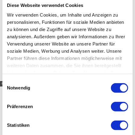
Diese Webseite verwendet Cookies
Wir verwenden Cookies, um Inhalte und Anzeigen zu
personalisieren, Funktionen für soziale Medien anbieten
zu können und die Zugriffe auf unsere Website zu
analysieren. Außerdem geben wir Informationen zu Ihrer
Verwendung unserer Website an unsere Partner für
soziale Medien, Werbung und Analysen weiter. Unsere
Partner führen diese Informationen möglicherweise mit
weiteren Daten zusammen, die Sie ihnen bereitgestellt
haben oder die sie im Rahmen Ihrer Nutzung der Dienste
gesammelt haben.
E
Sebastian Kaps |
CC-BY
Notwendig
i
n
w
Präferenzen
Kontakt
i
l
l
Statistiken
i
Sebastian Kaps