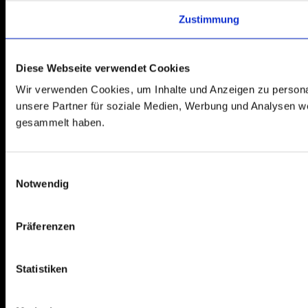
Zustimmung
Diese Webseite verwendet Cookies
Wir verwenden Cookies, um Inhalte und Anzeigen zu personal
unsere Partner für soziale Medien, Werbung und Analysen we
gesammelt haben.
E
Notwendig
i
n
w
Präferenzen
i
l
l
Statistiken
i
g