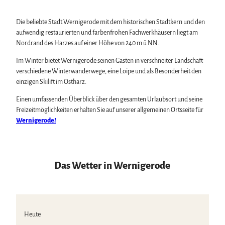
Wintersport
Bäder, Thermen & Saunen
Die beliebte Stadt Wernigerode mit dem historischen Stadtkern und den
Regionalmarke Typisch Harz
aufwendig restaurierten und farbenfrohen Fachwerkhäusern liegt am
Urlaub mit Hund im Harz
Nordrand des Harzes auf einer Höhe von 240 m ü NN.
Filmkulisse Harz
Im Winter bietet Wernigerode seinen Gästen in verschneiter Landschaft
verschiedene Winterwanderwege, eine Loipe und als Besonderheit den
Naturlandschaft Harz
einzigen Skilift im Ostharz.
Berauschend schöne Wildnis
Einen umfassenden Überblick über den gesamten Urlaubsort und seine
Der Brocken im Harz
Veranstaltungen
Freizeitmöglichkeiten erhalten Sie auf unserer allgemeinen Ortsseite für
Nationalpark Harz
Wernigerode!
Veranstaltungskalender
Geopark Harz
Harzer KulturWinter
Naturparke im Harz
Service
Harzer Klostersommer
Biosphärenreservat Karstlandschaft Südharz
Wir für unsere Gäste
Silvester
Das grüne Band
Kontakt
Walpurgis
Das Wetter in Wernigerode
Regionalstudie Harz
Prospekte
Osterfeuer
Initiative "Der Wald ruft"
Online-Shop
Weihnachts- & Adventsmärkte
0% Müll - 100% Harz #NimmsWiederMit
Newsletter-Anmeldung
Stadt- & Sonderführungen im Harz
Apps & Multimedia-Guides
Theater & Bühnen im Harz
Harzer Tourismusverband
Heute
Jobs im Harztourismus