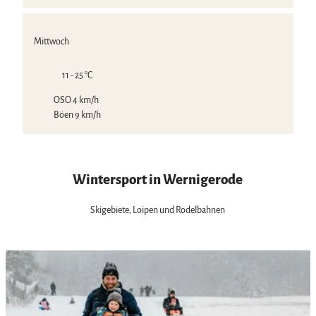
Mittwoch
11 - 25 °C
OSO 4 km/h
Böen 9 km/h
Wintersport in Wernigerode
Skigebiete, Loipen und Rodelbahnen
D
e
t
a