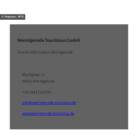
© Polyluchs - WTG
Veranstaltungen
in Wernigerode
Wernigerode Tourismus GmbH
Tourist-Information Wernigerode
Marktplatz 10
38855 Wernigerode
+49 3943 5537835
info@wernigerode-tourismus.de
www.wernigerode-tourismus.de