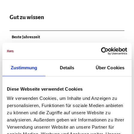
Gut zu wissen
Beste Jahreszeit
geeignet
wetterabhängig
Jan
Feb
Mär
Apr
Mai
Jun
Jul
Zustimmung
Details
Über Cookies
Aug
Sep
Okt
Nov
Dez
Diese Webseite verwendet Cookies
Wir verwenden Cookies, um Inhalte und Anzeigen zu
personalisieren, Funktionen für soziale Medien anbieten
zu können und die Zugriffe auf unsere Website zu
In der Nähe
Auf der Karte anschauen
analysieren. Außerdem geben wir Informationen zu Ihrer
Verwendung unserer Website an unsere Partner für