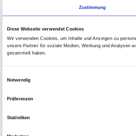
Zustimmung
Diese Webseite verwendet Cookies
Wir verwenden Cookies, um Inhalte und Anzeigen zu personal
unsere Partner für soziale Medien, Werbung und Analysen we
gesammelt haben.
E
Notwendig
i
n
w
Präferenzen
i
l
l
Statistiken
i
g