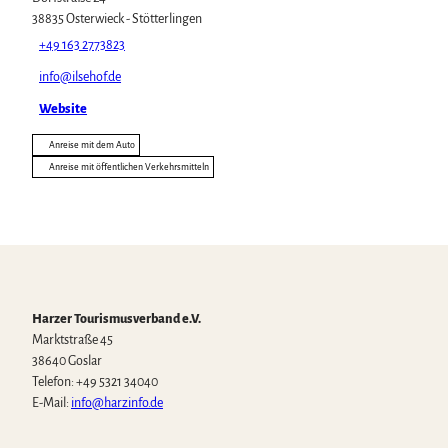
38835
Osterwieck
- Stötterlingen
+49 163 2773823
info@ilsehof.de
Website
Anreise mit dem Auto
Anreise mit öffentlichen Verkehrsmitteln
Harzer Tourismusverband e.V.
Marktstraße 45
38640 Goslar
Telefon: +49 5321 34040
E-Mail:
info@harzinfo.de