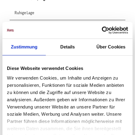
Ruhige Lage
Familien/Kinder
Kinderbett
Zustimmung
Details
Über Cookies
Freizeit/Aktivitäten
Diese Webseite verwendet Cookies
Garten
Wir verwenden Cookies, um Inhalte und Anzeigen zu
Ausstattung Gesamtunterkunft
personalisieren, Funktionen für soziale Medien anbieten
zu können und die Zugriffe auf unsere Website zu
Waschmaschine
analysieren. Außerdem geben wir Informationen zu Ihrer
Verwendung unserer Website an unsere Partner für
Trockner
soziale Medien, Werbung und Analysen weiter. Unsere
Partner führen diese Informationen möglicherweise mit
Trockenraum
weiteren Daten zusammen, die Sie ihnen bereitgestellt