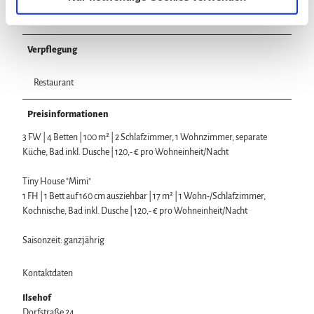
h
Ferienwohnung/-haus mit Terrasse
l
Verpflegung
Restaurant
Preisinformationen
3 FW | 4 Betten | 100 m² | 2 Schlafzimmer, 1 Wohnzimmer, separate
Küche, Bad inkl. Dusche | 120,- € pro Wohneinheit/Nacht
Tiny House "Mimi"
1 FH | 1 Bett auf 160 cm ausziehbar | 17 m² | 1 Wohn-/Schlafzimmer,
Kochnische, Bad inkl. Dusche | 120,- € pro Wohneinheit/Nacht
Saisonzeit: ganzjährig
Kontaktdaten
Ilsehof
Dorfstraße 24