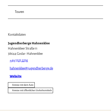
Touren
Kontaktdaten
Jugendherberge Hahnenklee
Hahnenkleer Straße 11
38644
Goslar- Hahnenklee
+49 5325 2256
hahnenklee@jugendherberge.de
Website
Anreise mit dem Auto
Anreise mit öffentlichen Verkehrsmitteln