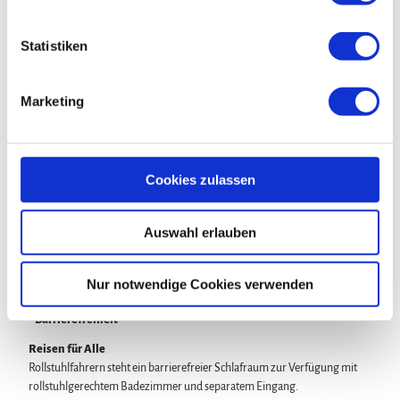
i
l
Konferenzräume
l
Statistiken
Ausstattung Zimmer/Ferienwohnung/Ferienhaus
i
g
Marketing
Nichtraucherzimmer
u
n
Verpflegung
g
s
Cookies zulassen
Frühstück möglich
a
u
Auswahl erlauben
Lunchpaket
s
w
Vegetarisch
a
Nur notwendige Cookies verwenden
h
Barrierefreiheit
l
Reisen für Alle
Rollstuhlfahrern steht ein barrierefreier Schlafraum zur Verfügung mit
rollstuhlgerechtem Badezimmer und separatem Eingang.