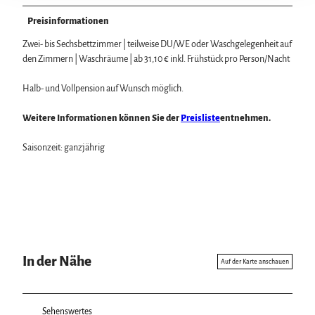
Preisinformationen
Zwei- bis Sechsbettzimmer | teilweise DU/WE oder Waschgelegenheit auf
den Zimmern | Waschräume | ab 31,10 € inkl. Frühstück pro Person/Nacht
Halb- und Vollpension auf Wunsch möglich.
Weitere Informationen können Sie der
Preisliste
entnehmen.
Saisonzeit: ganzjährig
In der Nähe
Auf der Karte anschauen
Sehenswertes