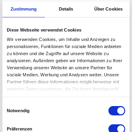
Zustimmung
Details
Über Cookies
Freizeit/Aktivitäten
Garten
Diese Webseite verwendet Cookies
Wintersport
Wir verwenden Cookies, um Inhalte und Anzeigen zu
personalisieren, Funktionen für soziale Medien anbieten
Ausstattung Gesamtunterkunft
zu können und die Zugriffe auf unsere Website zu
analysieren. Außerdem geben wir Informationen zu Ihrer
Waschmaschine
Verwendung unserer Website an unsere Partner für
soziale Medien, Werbung und Analysen weiter. Unsere
Grillplatz
Partner führen diese Informationen möglicherweise mit
weiteren Daten zusammen, die Sie ihnen bereitgestellt
Trockner
haben oder die sie im Rahmen Ihrer Nutzung der Dienste
gesammelt haben.
E
Trockenraum
Notwendig
i
n
WLAN
w
Präferenzen