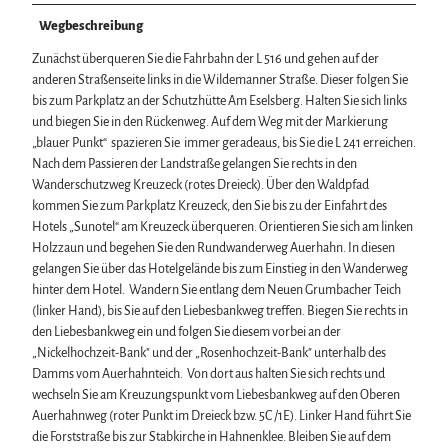
Wegbeschreibung
Zunächst überqueren Sie die Fahrbahn der L 516 und gehen auf der
anderen Straßenseite links in die Wildemanner Straße. Dieser folgen Sie
bis zum Parkplatz an der Schutzhütte Am Eselsberg. Halten Sie sich links
und biegen Sie in den Rückenweg. Auf dem Weg mit der Markierung
„blauer Punkt“ spazieren Sie immer geradeaus, bis Sie die L 241 erreichen.
Nach dem Passieren der Landstraße gelangen Sie rechts in den
Wanderschutzweg Kreuzeck (rotes Dreieck). Über den Waldpfad
kommen Sie zum Parkplatz Kreuzeck, den Sie bis zu der Einfahrt des
Hotels „Sunotel“ am Kreuzeck überqueren. Orientieren Sie sich am linken
Holzzaun und begehen Sie den Rundwanderweg Auerhahn. In diesen
gelangen Sie über das Hotelgelände bis zum Einstieg in den Wanderweg
hinter dem Hotel. Wandern Sie entlang dem Neuen Grumbacher Teich
(linker Hand), bis Sie auf den Liebesbankweg treffen. Biegen Sie rechts in
den Liebesbankweg ein und folgen Sie diesem vorbei an der
„Nickelhochzeit-Bank" und der „Rosenhochzeit-Bank" unterhalb des
Damms vom Auerhahnteich. Von dort aus halten Sie sich rechts und
wechseln Sie am Kreuzungspunkt vom Liebesbankweg auf den Oberen
Auerhahnweg (roter Punkt im Dreieck bzw. 5C /1E). Linker Hand führt Sie
die Forststraße bis zur Stabkirche in Hahnenklee. Bleiben Sie auf dem