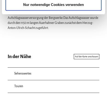
a
Nur notwendige Cookies verwenden
Unser Tipp
h
Die Teiche der "Auerhahn Kaskade" dienten der
l
Aufschlagwasserversorgung der Bergwerke.Das Aufschlagwasser wurde
durch den 1150 m langen Auerhahner Graben zunächst dem Herzog-
Anton-Ulrich-Schacht zugeführt.
In der Nähe
Auf der Karte anschauen
Sehenswertes
Touren