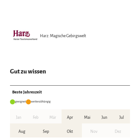
Harz: Magische Gebirgswelt
Gut zu wissen
Beste Jahreszeit
geeignet
wetterabhängig
Jan
Feb
Mär
Apr
Mai
Jun
Jul
Aug
Sep
Okt
Nov
Dez