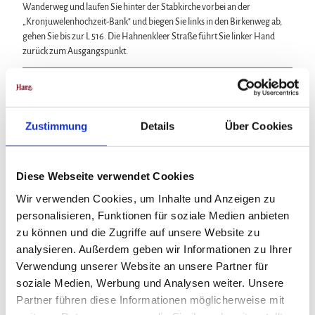
Wanderweg und laufen Sie hinter der Stabkirche vorbei an der
„Kronjuwelenhochzeit-Bank" und biegen Sie links in den Birkenweg ab,
gehen Sie bis zur L 516. Die Hahnenkleer Straße führt Sie linker Hand
zurück zum Ausgangspunkt.
Anreise & Parken
Anfahrt
Zustimmung
Details
Über Cookies
B 241 aus Richtung Goslar/ Auerhahn/ Kreuzeck/ Clausthal-
Zellerfeld
L516 aus Richtung Hannover/ Seesen/ Lautenthal
Diese Webseite verwendet Cookies
Parken
Wir verwenden Cookies, um Inhalte und Anzeigen zu
Parkplatz am Kurpark
personalisieren, Funktionen für soziale Medien anbieten
zu können und die Zugriffe auf unsere Website zu
Öffentliche Verkehrsmittel
RBB Bus: Linie 830 Goslar - Hahnenklee - Cl.-Zellerfeld
analysieren. Außerdem geben wir Informationen zu Ihrer
RBB Bus: Linie 832 Goslar - Langelsheim - Wolfshagen (Lautenthal -
Verwendung unserer Website an unsere Partner für
Hahnenklee)
soziale Medien, Werbung und Analysen weiter. Unsere
Partner führen diese Informationen möglicherweise mit
Haltestelle: Bockswiese