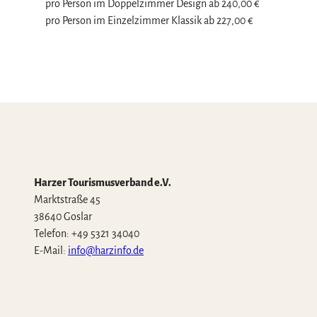
pro Person im Doppelzimmer Design ab 240,00 €
l
pro Person im Einzelzimmer Klassik ab 227,00 €
Harzer Tourismusverband e.V.
Marktstraße 45
38640 Goslar
Telefon: +49 5321 34040
E-Mail:
info@harzinfo.de
W
F
I
Y
T
h
a
n
o
i