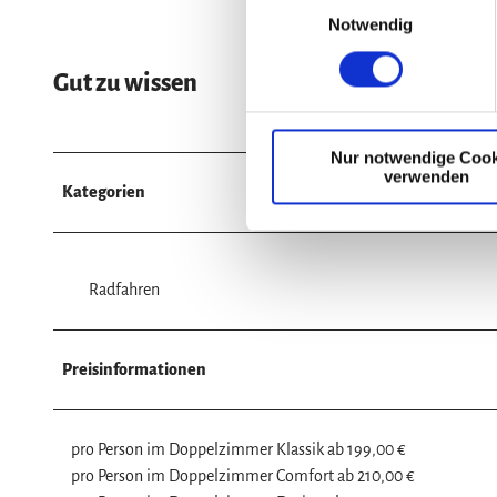
Notwendig
i
n
w
Gut zu wissen
i
l
Nur notwendige Cook
l
verwenden
i
Kategorien
g
u
n
Radfahren
g
s
a
Preisinformationen
u
s
w
pro Person im Doppelzimmer Klassik ab 199,00 €
a
pro Person im Doppelzimmer Comfort ab 210,00 €
h