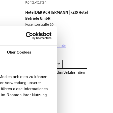
Kontaktdaten
Hotel DER ACHTERMANN | aZIS Hotel
Betriebs GmbH
Rosentorstraße 20
38640
Goslar
+49 5321 70000
info@der-achtermann.de
Über Cookies
Website
Anreise mit dem Auto
Anreise mit öffentlichen Verkehrsmitteln
 Medien anbieten zu können
hrer Verwendung unserer
 führen diese Informationen
ie im Rahmen Ihrer Nutzung