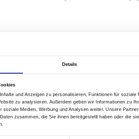
z
on E-Bikes & Werkbank für kleine Reparaturen
Details
enen Saunen
Cookies
nhalte und Anzeigen zu personalisieren, Funktionen für soziale
Website zu analysieren. Außerdem geben wir Informationen zu I
r soziale Medien, Werbung und Analysen weiter. Unsere Partner
 Daten zusammen, die Sie ihnen bereitgestellt haben oder die s
n.