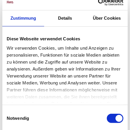
Allgemeine Informationen
Zustimmung
Details
Über Cookies
Halbpension
Diese Webseite verwendet Cookies
Kategorien
Wir verwenden Cookies, um Inhalte und Anzeigen zu
personalisieren, Funktionen für soziale Medien anbieten
Wandern
zu können und die Zugriffe auf unsere Website zu
analysieren. Außerdem geben wir Informationen zu Ihrer
Individual-Angebot
Verwendung unserer Website an unsere Partner für
soziale Medien, Werbung und Analysen weiter. Unsere
Gruppen-Angebot/Familien-Angebot
Partner führen diese Informationen möglicherweise mit
weiteren Daten zusammen, die Sie ihnen bereitgestellt
Familie
haben oder die sie im Rahmen Ihrer Nutzung der Dienste
gesammelt haben.
E
Wellness
Notwendig
i
n
Preisinformationen