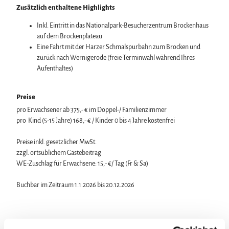
Zusätzlich enthaltene Highlights
Inkl. Eintritt in das Nationalpark-Besucherzentrum Brockenhaus
auf dem Brockenplateau
Eine Fahrt mit der Harzer Schmalspurbahn zum Brocken und
zurück nach Wernigerode (freie Terminwahl während Ihres
Aufenthaltes)
Preise
pro Erwachsener ab 375,- € im Doppel-/ Familienzimmer
pro Kind (5-15 Jahre) 168,- € / Kinder 0 bis 4 Jahre kostenfrei
Preise inkl. gesetzlicher MwSt.
zzgl. ortsüblichem Gästebeitrag
WE-Zuschlag für Erwachsene: 15,- €/ Tag (Fr & Sa)
Buchbar im Zeitraum 1.1.2026 bis 20.12.2026
Gut zu wissen