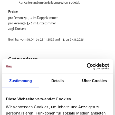
e
Kurkarte rund um die Erlebnisregion Bodetal.
Preise
pro Person 295,- € im Doppelzimmer
pro Person 345,- € im Einzelzimmer
zzgl. Kurtaxe
Buchbar vom 01.04. bis 28.11.2025 und 1.4. bis 27.11.2026
Gut zu wissen
Kategorien
Zustimmung
Details
Über Cookies
Romantik
Diese Webseite verwendet Cookies
Wellness
Wir verwenden Cookies, um Inhalte und Anzeigen zu
personalisieren, Funktionen für soziale Medien anbieten
Wandern