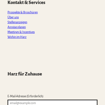
p
o
r
e
Kontakt & Services
p
k
a
m
Prospekte & Broschüren
Über uns
Stellenanzeigen
Anreise planen
Meetings & Incentives
Wohin im Harz
Harz für Zuhause
E-Mail-Adresse
(Erforderlich)