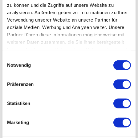
zu können und die Zugriffe auf unsere Website zu
analysieren. Außerdem geben wir Informationen zu Ihrer
Individual-Angebot
Verwendung unserer Website an unsere Partner für
soziale Medien, Werbung und Analysen weiter. Unsere
Preisinformationen
Partner führen diese Informationen möglicherweise mit
pro Person 295,- € im Doppelzimmer
weiteren Daten zusammen, die Sie ihnen bereitgestellt
pro Person 345,- € im Einzelzimmer
haben oder die sie im Rahmen Ihrer Nutzung der Dienste
zzgl. Kurtaxe
gesammelt haben.
E
Notwendig
i
n
Kontaktdaten
w
Präferenzen
i
AKZENT Berghotel Rosstrappe
l
Rosstrappe 1
l
Statistiken
06502
Thale
i
03947 3011
g
info@berghotel-rosstrappe.de
Marketing
u
Website
n