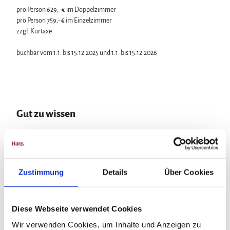
a
pro Person 629,- € im Doppelzimmer
p
pro Person 759,- € im Einzelzimmer
p
zzgl. Kurtaxe
e
-
buchbar vom 1.1. bis 15.12.2025 und 1.1. bis 15.12.2026
T
h
a
l
e
Gut zu wissen
Kategorien
Zustimmung
Details
Über Cookies
Romantik
Wellness
Diese Webseite verwendet Cookies
Wir verwenden Cookies, um Inhalte und Anzeigen zu
Wandern