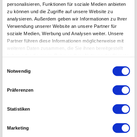
personalisieren, Funktionen für soziale Medien anbieten
zu können und die Zugriffe auf unsere Website zu
Individual-Angebot
analysieren. Außerdem geben wir Informationen zu Ihrer
Verwendung unserer Website an unsere Partner für
Kultur
soziale Medien, Werbung und Analysen weiter. Unsere
Partner führen diese Informationen möglicherweise mit
Preisinformationen
weiteren Daten zusammen, die Sie ihnen bereitgestellt
pro Person 629,- € im Doppelzimmer
haben oder die sie im Rahmen Ihrer Nutzung der Dienste
pro Person 759,- € im Einzelzimmer
gesammelt haben.
E
zzgl. Kurtaxe
Notwendig
i
n
w
Präferenzen
Kontaktdaten
i
l
AKZENT Berghotel Rosstrappe
l
Statistiken
Rosstrappe 1
06502
Thale
i
g
03947 3011
Marketing
u
info@berghotel-rosstrappe.de