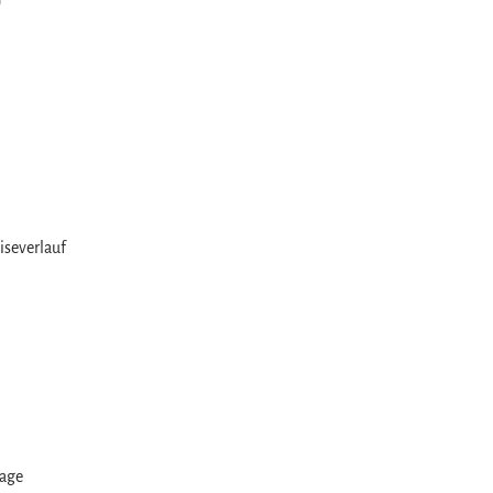
)
)
iseverlauf
rage