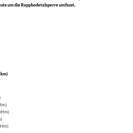
ute um die Rappbodetalsperre umfasst.
z
6km)
)
0Hm)
90Hm)
m)
90Hm)