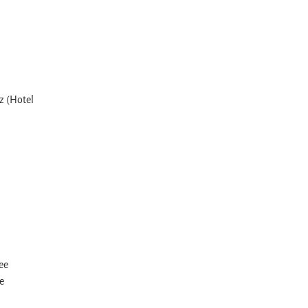
z (Hotel
ee
e