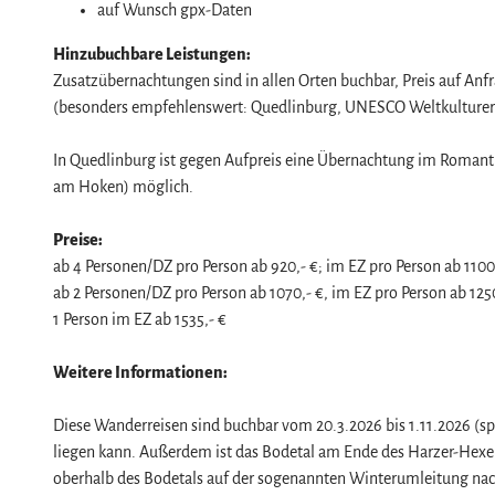
w
auf Wunsch gpx-Daten
a
Hinzubuchbare Leistungen:
h
Zusatzübernachtungen sind in allen Orten buchbar, Preis auf Anf
l
(besonders empfehlenswert: Quedlinburg, UNESCO Weltkulturer
In Quedlinburg ist gegen Aufpreis eine Übernachtung im Romant
am Hoken) möglich.
Preise:
ab 4 Personen/DZ pro Person ab 920,- €; im EZ pro Person ab 1100
ab 2 Personen/DZ pro Person ab 1070,- €, im EZ pro Person ab 125
1 Person im EZ ab 1535,- €
Weitere Informationen:
Diese Wanderreisen sind buchbar vom 20.3.2026 bis 1.11.2026 (spät
liegen kann. Außerdem ist das Bodetal am Ende des Harzer-Hexen-
oberhalb des Bodetals auf der sogenannten Winterumleitung nac