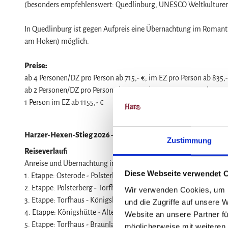
(besonders empfehlenswert: Quedlinburg, UNESCO Weltkulturer
In Quedlinburg ist gegen Aufpreis eine Übernachtung im Romant
am Hoken) möglich.
Preise:
ab 4 Personen/DZ pro Person ab 715,- €; im EZ pro Person ab 835,-
ab 2 Personen/DZ pro Person ab 815,- €, im EZ pro Person ab 935,-
1 Person im EZ ab 1155,- €
Harzer-Hexen-Stieg 2026 - 9 Etappen - 10 Übernachtungen (1
Zustimmung
Reiseverlauf:
Anreise und Übernachtung in Osterode
Diese Webseite verwendet 
1. Etappe: Osterode - Polsterberg, ca. 16 km (⇧ 560Hm / ⇩ 170
2. Etappe: Polsterberg - Torfhaus, ca. 17 km (⇧ 330Hm / ⇩ 150
Wir verwenden Cookies, um I
3. Etappe: Torfhaus - Königshütte, ca. 26 km (⇧ 360Hm / ⇩ 73
und die Zugriffe auf unsere 
4. Etappe: Königshütte - Altenbrak, ca. 25 km (⇧ 440Hm / ⇩ 5
Website an unsere Partner fü
5. Etappe: Torfhaus - Braunlage, ca. 23 km (⇧ 310Hm / ⇩ 530H
möglicherweise mit weiteren