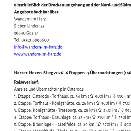
Spaß & Aktiv
Nationalpark Harz
Veranstaltungskalender
einschließlich der Brockenumgehung und der Nord- und Südro
Mountainbike, E-Bike & Radfahren
Geopark Harz
Harzer KulturWinter
Service
Angebote buchbar über:
Wandern im Harz
Genuss Bike Paradies
Naturparke im Harz
Harzer Klostersommer
Wir für unsere Gäste
Sieben Linden 25
Harzer Klöster
Biosphärenreservat Karstlandschaft Südhar
Silvester
Kontakt
38640 Goslar
Wintersport
Das grüne Band
Walpurgis
Prospekte
Tel. 05321 6896600
info@wandern-im-harz.de
Bäder, Thermen & Saunen
Regionalstudie Harz
Osterfeuer
Online-Shop
www.wandern-im-harz.de
Regionalmarke Typisch Harz
Initiative "Der Wald ruft"
Weihnachts- & Adventsmärkte
Newsletter-Anmeldung
Urlaub mit Hund im Harz
0% Müll - 100% Harz #NimmsWiederMit
Stadt- & Sonderführungen im Harz
Apps & Multimedia-Guides
Harzer-Hexen-Stieg 2026 - 6 Etappen - 7 Übernachtungen (16
Filmkulisse Harz
Theater & Bühnen im Harz
Harzer Tourismusverband
Reiseverlauf:
Jobs im Harztourismus
Anreise und Übernachtung in Osterode
1. Etappe: Osterode - Torfhaus, ca. 34 km (⇧ 900Hm / ⇩ 330Hm
2. Etappe: Torfhaus - Königshütte, ca. 26 km (⇧ 360Hm / ⇩ 73
3. Etappe: Königshütte - Treseburg, ca. 28 km (⇧ 440Hm / ⇩ 5
4. Etappe: Torfhaus - Braunlage, ca. 23 km (⇧ 310Hm / ⇩ 530H
5. Etappe: Braunlage - Hasselfelde, ca. 29 km (⇧ 370Hm / ⇩ 4