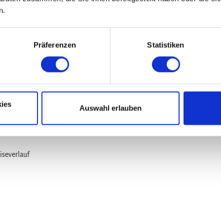
0Hm)
n.
230Hm)
0Hm)
 150Hm / ⇩ 260Hm)
Präferenzen
Statistiken
ies
Auswahl erlauben
)
iseverlauf