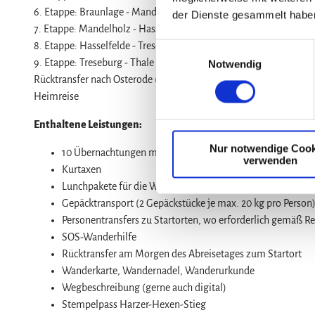
6. Etappe: Braunlage - Mandelholz, ca. 10 km (⇧ 80Hm / ⇩ 20
der Dienste gesammelt habe
7. Etappe: Mandelholz - Hasselfelde, ca. 20 km (⇧ 230Hm / ⇩ 
8. Etappe: Hasselfelde - Treseburg, ca. 16 km (⇧ 150Hm / ⇩ 33
E
9. Etappe: Treseburg - Thale (oder Quedlinburg) ca. 10 km (⇧
Notwendig
i
Rücktransfer nach Osterode (im Preis enthalten!)
n
Heimreise
w
i
Enthaltene Leistungen:
l
Nur notwendige Cook
l
10 Übernachtungen mit Frühstück
verwenden
i
Kurtaxen
g
Lunchpakete für die Wanderetappen
u
Gepäcktransport (2 Gepäckstücke je max. 20 kg pro Person
n
Personentransfers zu Startorten, wo erforderlich gemäß Re
g
SOS-Wanderhilfe
s
Rücktransfer am Morgen des Abreisetages zum Startort
a
Wanderkarte, Wandernadel, Wanderurkunde
u
Wegbeschreibung (gerne auch digital)
s
Stempelpass Harzer-Hexen-Stieg