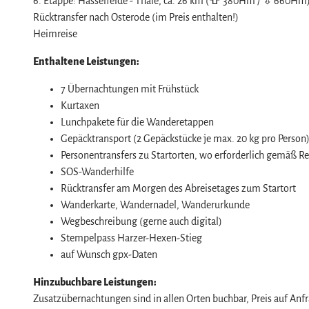
6. Etappe: Hasselfelde - Thale, ca. 26 km (⇧ 380Hm / ⇩ 660Hm
Rücktransfer nach Osterode (im Preis enthalten!)
Heimreise
Enthaltene Leistungen:
7 Übernachtungen mit Frühstück
Kurtaxen
Lunchpakete für die Wanderetappen
Gepäcktransport (2 Gepäckstücke je max. 20 kg pro Person
Personentransfers zu Startorten, wo erforderlich gemäß Re
SOS-Wanderhilfe
Rücktransfer am Morgen des Abreisetages zum Startort
Wanderkarte, Wandernadel, Wanderurkunde
Wegbeschreibung (gerne auch digital)
Stempelpass Harzer-Hexen-Stieg
auf Wunsch gpx-Daten
Hinzubuchbare Leistungen:
Zusatzübernachtungen sind in allen Orten buchbar, Preis auf Anf