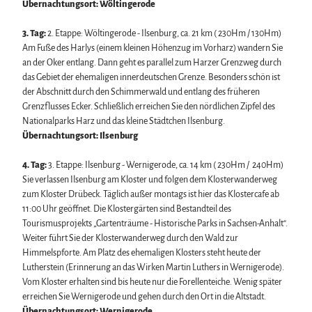
Übernachtungsort: Wöltingerode
3. Tag:
2. Etappe: Wöltingerode - Ilsenburg, ca. 21 km ( 230Hm / 130Hm)
Am Fuße des Harlys (einem kleinen Höhenzug im Vorharz) wandern Sie
an der Oker entlang. Dann geht es parallel zum Harzer Grenzweg durch
das Gebiet der ehemaligen innerdeutschen Grenze. Besonders schön ist
der Abschnitt durch den Schimmerwald und entlang des früheren
Grenzflusses Ecker. Schließlich erreichen Sie den nördlichen Zipfel des
Nationalparks Harz und das kleine Städtchen Ilsenburg.
Übernachtungsort: Ilsenburg
4. Tag:
3. Etappe: Ilsenburg - Wernigerode, ca. 14 km ( 230Hm / 240Hm)
Sie verlassen Ilsenburg am Kloster und folgen dem Klosterwanderweg
zum Kloster Drübeck. Täglich außer montags ist hier das Klostercafe ab
11:00 Uhr geöffnet. Die Klostergärten sind Bestandteil des
Tourismusprojekts „Gartenträume - Historische Parks in Sachsen-Anhalt“.
Weiter führt Sie der Klosterwanderweg durch den Wald zur
Himmelspforte. Am Platz des ehemaligen Klosters steht heute der
Lutherstein (Erinnerung an das Wirken Martin Luthers in Wernigerode).
Vom Kloster erhalten sind bis heute nur die Forellenteiche. Wenig später
erreichen Sie Wernigerode und gehen durch den Ort in die Altstadt.
Übernachtungsort: Wernigerode