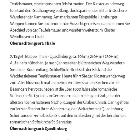
Teufelsmauer, eine imposanten Felsformation. Der Klosterwanderweg
führt auf dem Südhangweg entlang, doch spannender ist für trittsichere
Wanderer der Kammweg. Am markanten Felsgebilde Hamburger
Wappen können Sie noch einmal die Aussicht genießen, dann nehmen Sie
Abschied von der Teufelsmauer und wandern weiter zum Kloster
Wendhusen in Thale.
Übernachtungsort: Thale
7. Tag:
6. Etappe: Thale - Quedlinburg, ca. 20 km ( 210Hm / 230Hm)
Auf einem hübschen, je nach Jahreszeiten blütenreichen Weg wandern
Sie an der Bode entlang. Schließlich öffnet sich der Blick auf die
Wedderslebener Teufelsmauer. Heute führt Sie der Klosterwanderweg
zum Abschluss noch mal an mehreren interessanten Kirchen vorbei.
Besonders hervorzuheben ist die über 1000 Jahre alte romanische
Stiftskirche St. Cyriakus in Gernrode mit dem Heiligen Grab, eine der
ältesten noch erhaltenen Nachbildungen des Grabes Christi. Dann geht es
zur letzten Station Ihrer Wanderung, der Welterbestadt Quedlinburg.
Schon aus der Ferne blicken Sie auf den Schlossberg mit der berühmten
romanischen Stiftskirche St. Servatius.
Übernachtungsort: Quedlinburg