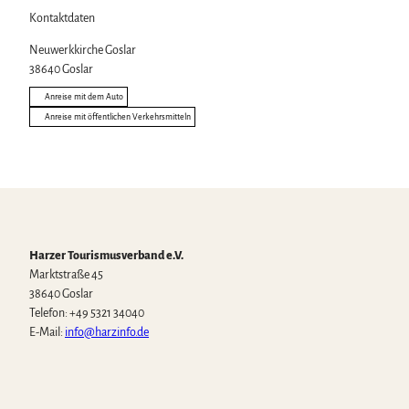
Kontaktdaten
Neuwerkkirche Goslar
38640
Goslar
Anreise mit dem Auto
Anreise mit öffentlichen Verkehrsmitteln
Harzer Tourismusverband e.V.
Marktstraße 45
38640 Goslar
Telefon: +49 5321 34040
E-Mail:
info@harzinfo.de
W
F
I
Y
T
h
a
n
o
i