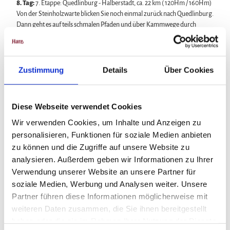
8. Tag:
7. Etappe: Quedlinburg - Halberstadt, ca. 22 km ( 120Hm / 160Hm)
Von der Steinholzwarte blicken Sie noch einmal zurück nach Quedlinburg.
Dann geht es auf teils schmalen Pfaden und über Kammwege durch
Naturschutzgebiete im Harzvorland. Vorbei an der Gedenkstätte
Langenstein-Zwieberge erreichen Sie den historischen Landschaftspark
Spiegelsberge oberhalb von Halberstadt. Von hier geht es hinab zum
Domplatz.
Zustimmung
Details
Über Cookies
Übernachtungsort: Halberstadt
9. Tag:
Rücktransfer nach Goslar (im Preis enthalten!)
Diese Webseite verwendet Cookies
Heimreise
Wir verwenden Cookies, um Inhalte und Anzeigen zu
Leistungen:
personalisieren, Funktionen für soziale Medien anbieten
zu können und die Zugriffe auf unsere Website zu
8 Übernachtungen mit Frühstück
analysieren. Außerdem geben wir Informationen zu Ihrer
Kurtaxen
Verwendung unserer Website an unsere Partner für
Lunchpakete für die Wanderetappen
Gepäcktransport (2 Gepäckstücke je max. 20 Kg pro Person)
soziale Medien, Werbung und Analysen weiter. Unsere
SOS-Wanderhilfe
Partner führen diese Informationen möglicherweise mit
Rücktransfer am Morgen des Abreisetages zum Startort
weiteren Daten zusammen, die Sie ihnen bereitgestellt
Stempelpass Harzer Klosterwanderweg
haben oder die sie im Rahmen Ihrer Nutzung der Dienste
Wanderkarte