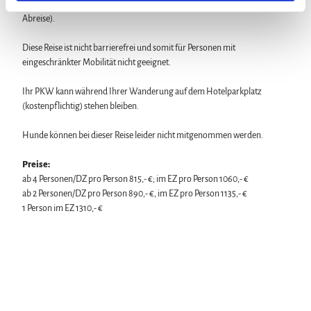
Diese Wanderreise ist buchbar vom 20.3.2026 bis 1.11.2026 (späteste
l
Abreise).
Diese Reise ist nicht barrierefrei und somit für Personen mit
eingeschränkter Mobilität nicht geeignet.
Ihr PKW kann während Ihrer Wanderung auf dem Hotelparkplatz
(kostenpflichtig) stehen bleiben.
Hunde können bei dieser Reise leider nicht mitgenommen werden.
Preise:
ab 4 Personen/DZ pro Person 815,- €; im EZ pro Person 1060,- €
ab 2 Personen/DZ pro Person 890,- €, im EZ pro Person 1135,- €
1 Person im EZ 1310,- €