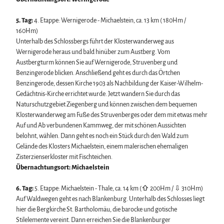
5. Tag:
4. Etappe: Wernigerode - Michaelstein, ca. 13 km ( 180Hm /
160Hm)
Unterhalb des Schlossbergs führt der Klosterwanderweg aus
Wernigerode heraus und bald hinüber zum Austberg. Vom
Austbergturm können Sie auf Wernigerode, Struvenberg und
Benzingerode blicken. Anschließend geht es durch das Örtchen
Benzingerode, dessen Kirche 1903 als Nachbildung der Kaiser-Wilhelm-
Gedächtnis-Kirche errichtet wurde. Jetzt wandern Sie durch das
Naturschutzgebiet Ziegenberg und können zwischen dem bequemen
Klosterwanderweg am Fuße des Struvenberges oder dem mit etwas mehr
Auf und Ab verbundenen Kammweg, der mit schönen Aussichten
belohnt, wählen. Dann geht es noch ein Stück durch den Wald zum
Gelände des Klosters Michaelstein, einem malerischen ehemaligen
Zisterzienserkloster mit Fischteichen.
Übernachtungsort: Michaelstein
6. Tag:
5. Etappe: Michaelstein - Thale, ca. 14 km (⇧ 200Hm / ⇩ 310Hm)
Auf Waldwegen geht es nach Blankenburg. Unterhalb des Schlosses liegt
hier die Bergkirche St. Bartholomäu, die barocke und gotische
Stilelemente vereint. Dann erreichen Sie die Blankenburger