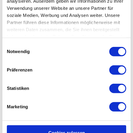
analysieren. Außerdem geben wir Informationen zu Ihrer
Verwendung unserer Website an unsere Partner für
soziale Medien, Werbung und Analysen weiter. Unsere
Partner führen diese Informationen möglicherweise mit
weiteren Daten zusammen, die Sie ihnen bereitgestellt
haben oder die sie im Rahmen Ihrer Nutzung der Dienste
gesammelt haben.
E
Notwendig
i
n
E-
w
Präferenzen
Learning-
i
Plattform
l
l
Statistiken
i
g
Marketing
u
n
g
s
Cookies zulassen