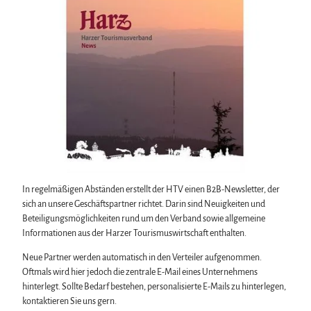
Biosphärenreservat Karstlandschaft Südharz
Wintersport
Silvester
Wir für unsere Gäste
Das grüne Band
Bäder, Thermen & Saunen
Walpurgis
Kontakt
Regionalstudie Harz
Regionalmarke Typisch Harz
Osterfeuer
Prospekte
Initiative "Der Wald ruft"
Urlaub mit Hund im Harz
Weihnachts- & Adventsmärkte
Online-Shop
0% Müll - 100% Harz #NimmsWiederMit
Filmkulisse Harz
Stadt- & Sonderführungen im Harz
Newsletter-Anmeldung
Theater & Bühnen im Harz
Apps & Multimedia-Guides
Harzer Tourismusverband
Jobs im Harztourismus
Titel B2B-Newsletter
In regelmäßigen Abständen erstellt der HTV einen B2B-Newsletter, der
sich an unsere Geschäftspartner richtet. Darin sind Neuigkeiten und
Beteiligungsmöglichkeiten rund um den Verband sowie allgemeine
Informationen aus der Harzer Tourismuswirtschaft enthalten.
Neue Partner werden automatisch in den Verteiler aufgenommen.
Oftmals wird hier jedoch die zentrale E-Mail eines Unternehmens
hinterlegt. Sollte Bedarf bestehen, personalisierte E-Mails zu hinterlegen,
kontaktieren Sie uns gern.