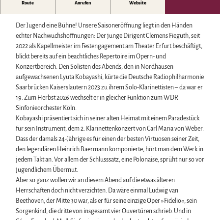
Biosphärenreservat Karstlandschaft Südharz
Harzer Klostersommer
Route
Anrufen
Website
Wintersport
»Jugendlicher Elan«
Das grüne Band
Silvester
Bäder, Thermen & Saunen
Regionalstudie Harz
Walpurgis
Regionalmarke Typisch Harz
Der Jugend eine Bühne! Unsere Saisoneröffnung liegt in den Händen
Initiative "Der Wald ruft"
Osterfeuer
Urlaub mit Hund im Harz
echter Nachwuchshoffnungen: Der junge Dirigent Clemens Fieguth, seit
0% Müll - 100% Harz #NimmsWiederMit
Weihnachts- & Adventsmärkte
Filmkulisse Harz
2022 als Kapellmeister im Festengagement am Theater Erfurt beschäftigt,
Stadt- & Sonderführungen im Harz
blickt bereits auf ein beachtliches Repertoire im Opern- und
Theater & Bühnen im Harz
Konzertbereich. Den Solisten des Abends, den in Nordhausen
aufgewachsenen Lyuta Kobayashi, kürte die Deutsche Radiophilharmonie
Saarbrücken Kaiserslautern 2023 zu ihrem Solo-Klarinettisten – da war er
Service
19. Zum Herbst 2026 wechselt er in gleicher Funktion zum WDR
Wir für unsere Gäste
Sinfonieorchester Köln.
Kontakt
Kobayashi präsentiert sich in seiner alten Heimat mit einem Paradestück
Prospekte
für sein Instrument, dem 2. Klarinettenkonzert von Carl Maria von Weber.
Online-Shop
Dass der damals 24-Jährige es für einen der besten Virtuosen seiner Zeit,
Newsletter-Anmeldung
den legendären Heinrich Baermann komponierte, hört man dem Werk in
Apps & Multimedia-Guides
jedem Takt an. Vor allem der Schlusssatz, eine Polonaise, sprüht nur so vor
Harzer Tourismusverband
jugendlichem Übermut.
Jobs im Harztourismus
Aber so ganz wollen wir an diesem Abend auf die etwas älteren
Herrschaften doch nicht verzichten. Da wäre einmal Ludwig van
Beethoven, der Mitte 30 war, als er für seine einzige Oper »Fidelio«, sein
Sorgenkind, die dritte von insgesamt vier Ouvertüren schrieb. Und in