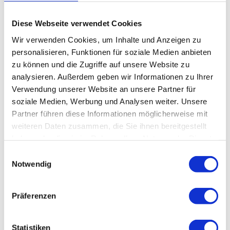
Diese Webseite verwendet Cookies
Wir verwenden Cookies, um Inhalte und Anzeigen zu
In der Nähe
Auf der Karte anschauen
personalisieren, Funktionen für soziale Medien anbieten
zu können und die Zugriffe auf unsere Website zu
analysieren. Außerdem geben wir Informationen zu Ihrer
Veranstaltung
Verwendung unserer Website an unsere Partner für
soziale Medien, Werbung und Analysen weiter. Unsere
Partner führen diese Informationen möglicherweise mit
weiteren Daten zusammen, die Sie ihnen bereitgestellt
Veranstaltungsort
haben oder die sie im Rahmen Ihrer Nutzung der Dienste
gesammelt haben.
Haus der Kunst
E
Im Loh 1
Notwendig
i
99706
Sondershausen
n
03632 770 000
w
Präferenzen
info@theater-nordhausen.de
i
l
Website
l
Statistiken