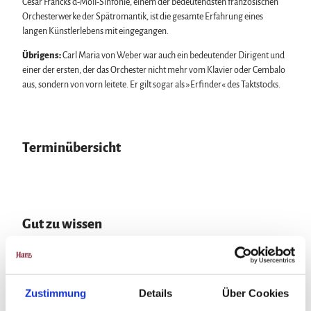
César Francks d-Moll-Sinfonie, einem der bedeutendsten französischen
Orchesterwerke der Spätromantik, ist die gesamte Erfahrung eines
langen Künstlerlebens mit eingegangen.
Übrigens:
Carl Maria von Weber war auch ein bedeutender Dirigent und
einer der ersten, der das Orchester nicht mehr vom Klavier oder Cembalo
aus, sondern von vorn leitete. Er gilt sogar als »Erfinder« des Taktstocks.
Terminübersicht
Gut zu wissen
Preisinformationen
Zustimmung
Details
Über Cookies
€ 13,00 - € 28,00