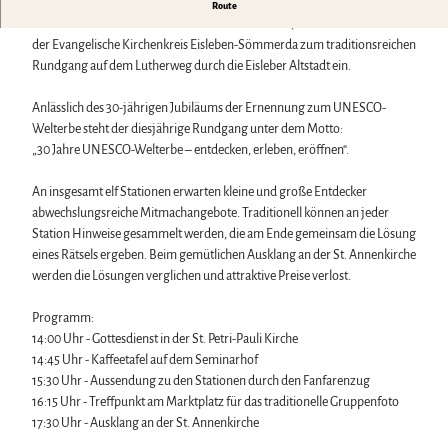
Biosphärenreservat Karstlandschaft Südharz
Harzer Klostersommer
Traditionsreicher Rundgang auf dem Lutherweg in Eisleben.
Route
Wintersport
Das grüne Band
Silvester
Bereits zum 21. Mal laden die Lutherstadt Eisleben, die LutherMuseen und
Bäder, Thermen & Saunen
Regionalstudie Harz
Walpurgis
der Evangelische Kirchenkreis Eisleben-Sömmerda zum traditionsreichen
Regionalmarke Typisch Harz
Initiative "Der Wald ruft"
Osterfeuer
Rundgang auf dem Lutherweg durch die Eisleber Altstadt ein.
Urlaub mit Hund im Harz
0% Müll - 100% Harz #NimmsWiederMit
Weihnachts- & Adventsmärkte
Filmkulisse Harz
Stadt- & Sonderführungen im Harz
Anlässlich des 30-jährigen Jubiläums der Ernennung zum UNESCO-
Theater & Bühnen im Harz
Welterbe steht der diesjährige Rundgang unter dem Motto:
„30 Jahre UNESCO-Welterbe – entdecken, erleben, eröffnen“.
Service
An insgesamt elf Stationen erwarten kleine und große Entdecker
Wir für unsere Gäste
abwechslungsreiche Mitmachangebote. Traditionell können an jeder
Kontakt
Station Hinweise gesammelt werden, die am Ende gemeinsam die Lösung
Prospekte
eines Rätsels ergeben. Beim gemütlichen Ausklang an der St. Annenkirche
Online-Shop
werden die Lösungen verglichen und attraktive Preise verlost.
Newsletter-Anmeldung
Apps & Multimedia-Guides
Programm:
Harzer Tourismusverband
14:00 Uhr - Gottesdienst in der St. Petri-Pauli Kirche
Jobs im Harztourismus
14:45 Uhr - Kaffeetafel auf dem Seminarhof
15:30 Uhr - Aussendung zu den Stationen durch den Fanfarenzug
16:15 Uhr - Treffpunkt am Marktplatz für das traditionelle Gruppenfoto
17:30 Uhr - Ausklang an der St. Annenkirche