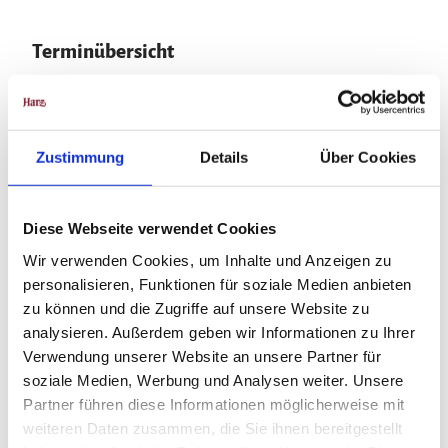
Terminübersicht
Zustimmung
Details
Über Cookies
In der Nähe
Auf der Karte anschauen
Diese Webseite verwendet Cookies
Wir verwenden Cookies, um Inhalte und Anzeigen zu
Veranstaltung
personalisieren, Funktionen für soziale Medien anbieten
zu können und die Zugriffe auf unsere Website zu
analysieren. Außerdem geben wir Informationen zu Ihrer
Verwendung unserer Website an unsere Partner für
Veranstaltungsort
soziale Medien, Werbung und Analysen weiter. Unsere
Ortsbereich Lutherstadt Eisleben
Partner führen diese Informationen möglicherweise mit
06295
Lutherstadt Eisleben
weiteren Daten zusammen, die Sie ihnen bereitgestellt
Anreise mit dem Auto