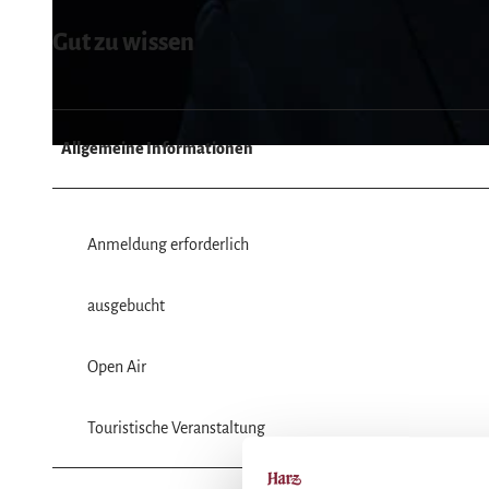
Gut zu wissen
© C.BARZ |
CC-BY
Allgemeine Informationen
© Joja Wendt |
CC-BY
Anmeldung erforderlich
ausgebucht
Open Air
Touristische Veranstaltung