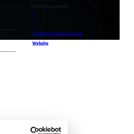
38100
Braunschweig
/
/
info@sbk.niedersachsen.de
Website