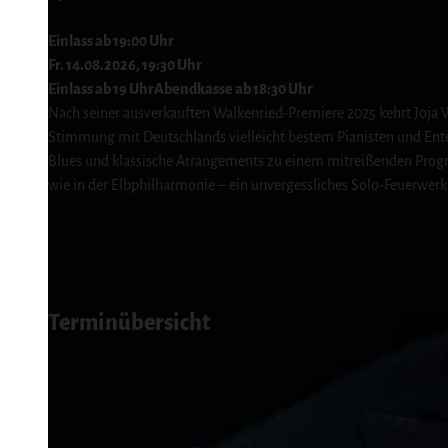
Service
Wir für unsere Gäste
Einlass ab 19:00 Uhr
Fr. 14.08.2026, 19:30 Uhr
Kontakt
Einlass ab 19 Uhr
Abendkasse ab 18:30 Uhr
Prospekte
Nach seiner ausverkauften Walkenried-Premiere 2025 kehrt Joja 
Online-Shop
Stimmung mit Deutschlands vielleicht bestem Pianisten und Ent
Blues und klassische Arrangements zu einem mitreißenden Progr
Newsletter-Anmeldung
wie in der Elbphilharmonie – ein unvergessliches Solo-Feuerwerk
Apps & Multimedia-Guides
Harzer Tourismusverband
Jobs im Harztourismus
Terminübersicht