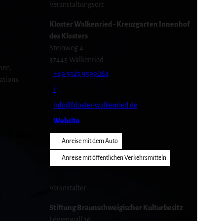
Veranstaltungsort
Kloster Walkenried - Kreuzgarten Innenhof
des Klosters
Steinweg 4
37445
Walkenried
men,
+49 5525 9599064
ations
/
info@kloster-walkenried.de
Website
Anreise mit dem Auto
Anreise mit öffentlichen Verkehrsmitteln
Veranstalter
Stiftung Braunschweigischer Kulturbesitz
Löwenwall 16