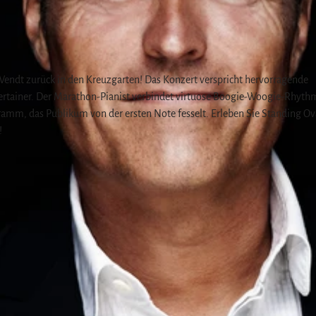
Wendt zurück in den Kreuzgarten! Das Konzert verspricht hervorragende
ertainer. Der Marathon-Pianist verbindet virtuose Boogie-Woogie-Rhyth
amm, das Publikum von der ersten Note fesselt. Erleben Sie Standing Ov
!