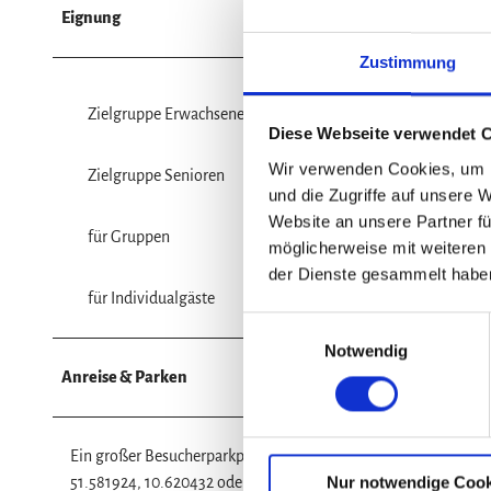
Eignung
Zustimmung
Zielgruppe Erwachsene
Diese Webseite verwendet 
Wir verwenden Cookies, um I
Zielgruppe Senioren
und die Zugriffe auf unsere 
Website an unsere Partner fü
für Gruppen
möglicherweise mit weiteren
der Dienste gesammelt habe
für Individualgäste
E
Notwendig
i
n
Anreise & Parken
w
i
l
Ein großer Besucherparkplatz steht in unmittelbarer Nähe des
Nur notwendige Cook
l
51.581924, 10.620432 oder suchen Sie in Ihrer Navigations-App