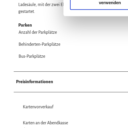
verwenden
i
Ladesäule, mit der zwei Elektrofahrzeuge geladen werden kön
g
gestartet.
u
n
Parken
g
Anzahl der Parkplätze
s
Behinderten-Parkplätze
a
u
Bus-Parkplätze
s
w
a
h
Preisinformationen
l
Kartenvorverkauf
Karten an der Abendkasse