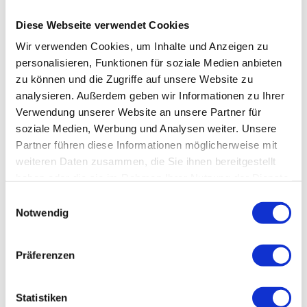
Diese Webseite verwendet Cookies
Wir verwenden Cookies, um Inhalte und Anzeigen zu
In der Nähe
Auf der Karte anschauen
personalisieren, Funktionen für soziale Medien anbieten
zu können und die Zugriffe auf unsere Website zu
analysieren. Außerdem geben wir Informationen zu Ihrer
Veranstaltung
Verwendung unserer Website an unsere Partner für
soziale Medien, Werbung und Analysen weiter. Unsere
Partner führen diese Informationen möglicherweise mit
weiteren Daten zusammen, die Sie ihnen bereitgestellt
Veranstaltungsort
haben oder die sie im Rahmen Ihrer Nutzung der Dienste
Hasseröder Burghotel
gesammelt haben.
E
Langer Stieg 62
Notwendig
i
38855
Wernigerode
n
03943 - 51640
w
Präferenzen
info@hasseroeder-burghotel.de
i
Website
l
l
Statistiken
Anreise mit dem Auto