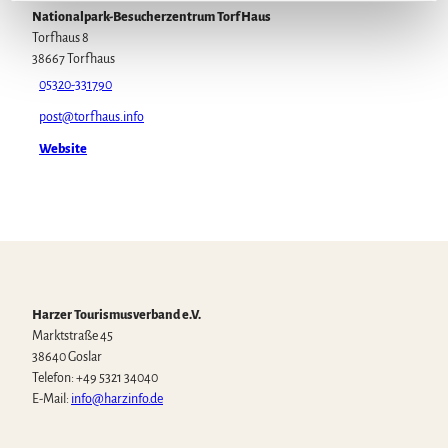
l
Nationalpark-Besucherzentrum TorfHaus
Torfhaus 8
38667
Torfhaus
05320-331790
post@torfhaus.info
Website
Harzer Tourismusverband e.V.
Marktstraße 45
38640 Goslar
Telefon: +49 5321 34040
E-Mail:
info@harzinfo.de