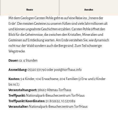
Biosphärenreservat Karstlandschaft Südharz
Harzer Klostersommer
Wintersport
Das grüne Band
Silvester
Bäder, Thermen & Saunen
-mit dem Geologen unterwegs-
Route
Anrufen
Regionalstudie Harz
Walpurgis
Regionalmarke Typisch Harz
Initiative "Der Wald ruft"
Osterfeuer
Mit dem Geologen Carsten Pohle geht es auf eine Reise ins „Innere der
Urlaub mit Hund im Harz
0% Müll - 100% Harz #NimmsWiederMit
Weihnachts- & Adventsmärkte
Erde“. Die meisten Gesteine zu unseren Füßen sind viele Jahrmillionen alt
Filmkulisse Harz
Stadt- & Sonderführungen im Harz
und können ungeahnte Geschichten erzählen. Carsten Pohle öffnet den
Theater & Bühnen im Harz
Blick für die Geheimnisse, die zwischen den Kristallen, Mineralien und
Gesteinen auf Entdeckung warten. Am Ende verstehen Sie, wie dynamisch
nicht nur der Wald sondern auch die Berge sind. Zum Teil schwierige
Service
Wegstrecke.
Wir für unsere Gäste
Dauer:
ca. 4 Stunden
Kontakt
Prospekte
Anmeldung:
05320 331790 oder post@torfhaus.info
Online-Shop
Newsletter-Anmeldung
Kosten:
5 € Kinder, 10 € Erwachsene, 20 € Familien (2 Erw. und 2 Kinder
Apps & Multimedia-Guides
bis 16 J.)
Harzer Tourismusverband
Veranstaltungsort:
38667 Altenau-Torfhaus
Jobs im Harztourismus
Treffpunkt:
Nationalpark-Besucherzentrum TorfHaus
Treffpunkt Koordinaten:
51.802632, 10.537089
Veranstalter:
Nationalpark-Besucherzentrum TorfHaus