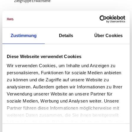
Zielgruppe Erwachsene
Zielgruppe Familien
Zielgruppe Senioren
Zustimmung
Details
Über Cookies
für Individualgäste
Diese Webseite verwendet Cookies
Preisinformationen
Wir verwenden Cookies, um Inhalte und Anzeigen zu
personalisieren, Funktionen für soziale Medien anbieten
Preis Erwachsener: 15,00 €
zu können und die Zugriffe auf unsere Website zu
Preis Kind: 5,00 €
analysieren. Außerdem geben wir Informationen zu Ihrer
Verwendung unserer Website an unsere Partner für
Preis Familie: 30,00 €
soziale Medien, Werbung und Analysen weiter. Unsere
Partner führen diese Informationen möglicherweise mit
weiteren Daten zusammen, die Sie ihnen bereitgestellt
haben oder die sie im Rahmen Ihrer Nutzung der Dienste
gesammelt haben.
E