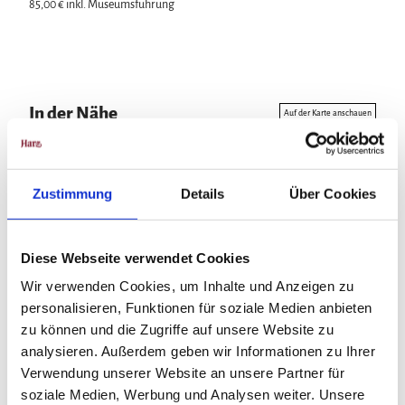
85,00 € inkl. Museumsführung
In der Nähe
Auf der Karte anschauen
Veranstaltung
Zustimmung
Details
Über Cookies
Diese Webseite verwendet Cookies
Veranstaltungsort
Wir verwenden Cookies, um Inhalte und Anzeigen zu
Gründerzeitmuseum Villa Charlotte
personalisieren, Funktionen für soziale Medien anbieten
Rudolf-Huch-Str. 10
zu können und die Zugriffe auf unsere Website zu
38667
Bad Harzburg
analysieren. Außerdem geben wir Informationen zu Ihrer
0160/91 07 40 53
Verwendung unserer Website an unsere Partner für
mail@villa-charlotte.de
soziale Medien, Werbung und Analysen weiter. Unsere