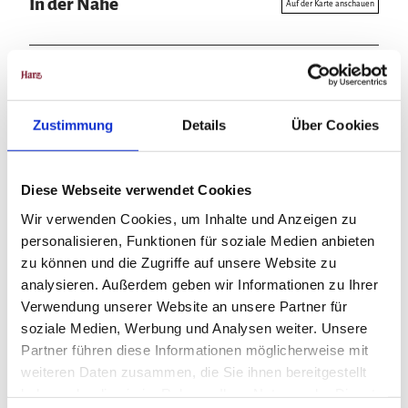
In der Nähe
Auf der Karte anschauen
Veranstaltung
Zustimmung
Details
Über Cookies
Veranstaltungsort
Harztheater - Großes Haus Quedlinburg
Diese Webseite verwendet Cookies
Marschlinger Hof 17/18
Wir verwenden Cookies, um Inhalte und Anzeigen zu
06484
Quedlinburg
personalisieren, Funktionen für soziale Medien anbieten
+49 3946 962222
zu können und die Zugriffe auf unsere Website zu
theaterkasse.qlb@harztheater.de
analysieren. Außerdem geben wir Informationen zu Ihrer
Verwendung unserer Website an unsere Partner für
Website
soziale Medien, Werbung und Analysen weiter. Unsere
Anreise mit dem Auto
Partner führen diese Informationen möglicherweise mit
Anreise mit öffentlichen Verkehrsmitteln
weiteren Daten zusammen, die Sie ihnen bereitgestellt
Veranstalter
haben oder die sie im Rahmen Ihrer Nutzung der Dienste