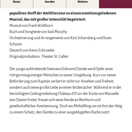
Biosphärenreservat Karstlandschaft Südharz
Harzer Klostersommer
Nach „Jekyll & Hyde“ und „Dracula“ formt der Komponist Frank
Route
Anrufen
Website
Wintersport
Das grüne Band
Silvester
Wildhorn mit Alexandre Dumas Abenteuerroman einen weiteren
Bäder, Thermen & Saunen
Regionalstudie Harz
Walpurgis
populären Stoff der Weltliteratur zu einem emotionsgeladenen
Regionalmarke Typisch Harz
Initiative "Der Wald ruft"
Osterfeuer
Musical, das mit großer Intensität begeistert:
Urlaub mit Hund im Harz
0% Müll - 100% Harz #NimmsWiederMit
Weihnachts- & Adventsmärkte
Musical von Frank Wildhorn
Filmkulisse Harz
Stadt- & Sonderführungen im Harz
Buch und Songtexte von Jack Murphy
Theater & Bühnen im Harz
Orchestrierung und Arrangements von Kim Scharnberg und Koen
Schoots
Deutsch von Kevin Schroeder
Service
Originalproduktion: Theater St. Gallen
Wir für unsere Gäste
Kontakt
Der junge aufstrebende Seemann Edmond Dantès wird Opfer einer
Prospekte
Intrige missgünstiger Menschen in seiner Umgebung. Kurz vor seiner
Online-Shop
Beförderung zum Kapitän verliert er nicht nur Ansehen und Freiheit,
Newsletter-Anmeldung
sondern auch seine große Liebe an einen Widersacher. Während er in der
Apps & Multimedia-Guides
berüchtigten Gefängnisfestung Château d’If vor der Küste von Marseille
Harzer Tourismusverband
sein Dasein fristet, freuen sich seine Feinde an Reichtum und
Jobs im Harztourismus
gesellschaftlicher Anerkennung. Doch ein Mithäftling verrät ihm den Weg
zu einem Schatz, den Dantès zu einer ausgeklügelten Rache nutzt.