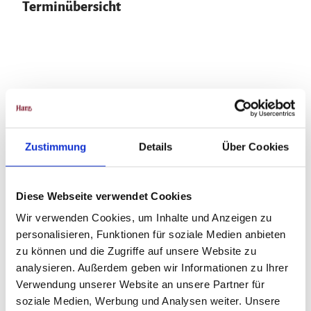
Terminübersicht
In der Nähe
Auf der Karte anschauen
Zustimmung
Details
Über Cookies
Veranstaltung
Diese Webseite verwendet Cookies
Wir verwenden Cookies, um Inhalte und Anzeigen zu
Veranstaltungsort
personalisieren, Funktionen für soziale Medien anbieten
Harztheater - Großes Haus Halberstadt
zu können und die Zugriffe auf unsere Website zu
Straße der Opfer des Faschismus 38
analysieren. Außerdem geben wir Informationen zu Ihrer
38820
Halberstadt
Verwendung unserer Website an unsere Partner für
+49 3941 696565
soziale Medien, Werbung und Analysen weiter. Unsere