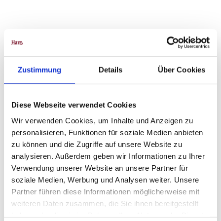
In der Nähe
Auf der Karte anschauen
Zustimmung
Details
Über Cookies
Veranstaltung
Diese Webseite verwendet Cookies
Wir verwenden Cookies, um Inhalte und Anzeigen zu
personalisieren, Funktionen für soziale Medien anbieten
Veranstaltungsort
zu können und die Zugriffe auf unsere Website zu
Bündheimer Schloß
analysieren. Außerdem geben wir Informationen zu Ihrer
Gestütstraße 10
Verwendung unserer Website an unsere Partner für
38667
Bad Harzburg
soziale Medien, Werbung und Analysen weiter. Unsere
05322 987584
Partner führen diese Informationen möglicherweise mit
weiteren Daten zusammen, die Sie ihnen bereitgestellt
Anreise mit dem Auto
haben oder die sie im Rahmen Ihrer Nutzung der Dienste
Anreise mit öffentlichen Verkehrsmitteln