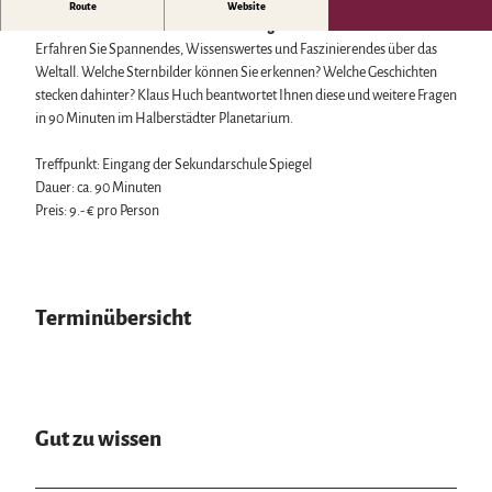
Biosphärenreservat Karstlandschaft Südharz
Harzer Klostersommer
Lassen Sie sich auf unterhaltsame Weise die Sterne und den
Route
Website
Wintersport
Das grüne Band
Silvester
Sternenhimmel über Halberstadt zeigen.
Bäder, Thermen & Saunen
Regionalstudie Harz
Walpurgis
Erfahren Sie Spannendes, Wissenswertes und Faszinierendes über das
Regionalmarke Typisch Harz
Initiative "Der Wald ruft"
Osterfeuer
Weltall. Welche Sternbilder können Sie erkennen? Welche Geschichten
Urlaub mit Hund im Harz
0% Müll - 100% Harz #NimmsWiederMit
Weihnachts- & Adventsmärkte
stecken dahinter? Klaus Huch beantwortet Ihnen diese und weitere Fragen
Filmkulisse Harz
Stadt- & Sonderführungen im Harz
in 90 Minuten im Halberstädter Planetarium.
Theater & Bühnen im Harz
Treffpunkt: Eingang der Sekundarschule Spiegel
Dauer: ca. 90 Minuten
Service
Preis: 9.- € pro Person
Wir für unsere Gäste
Kontakt
Prospekte
Online-Shop
Terminübersicht
Newsletter-Anmeldung
Apps & Multimedia-Guides
Harzer Tourismusverband
Jobs im Harztourismus
Gut zu wissen