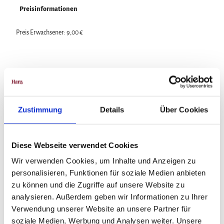
Preisinformationen
Preis Erwachsener: 9,00 €
In der Nähe
Auf der Karte anschauen
Zustimmung
Details
Über Cookies
Veranstaltung
Diese Webseite verwendet Cookies
Wir verwenden Cookies, um Inhalte und Anzeigen zu
personalisieren, Funktionen für soziale Medien anbieten
Veranstaltungsort
zu können und die Zugriffe auf unsere Website zu
analysieren. Außerdem geben wir Informationen zu Ihrer
Planetarium Halberstadt
Verwendung unserer Website an unsere Partner für
Wilhelm-Trautewein-Straße 19
38820
Halberstadt
soziale Medien, Werbung und Analysen weiter. Unsere