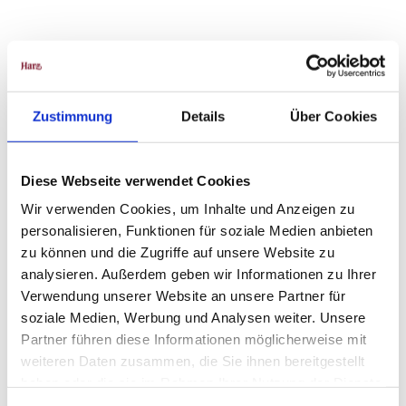
Gut zu wissen
Zustimmung
Details
Über Cookies
Preisinformationen
10 € Erwachsene, 25 € Familien
Diese Webseite verwendet Cookies
Wir verwenden Cookies, um Inhalte und Anzeigen zu
personalisieren, Funktionen für soziale Medien anbieten
zu können und die Zugriffe auf unsere Website zu
In der Nähe
Auf der Karte anschauen
analysieren. Außerdem geben wir Informationen zu Ihrer
Verwendung unserer Website an unsere Partner für
soziale Medien, Werbung und Analysen weiter. Unsere
Veranstaltung
Partner führen diese Informationen möglicherweise mit
weiteren Daten zusammen, die Sie ihnen bereitgestellt
haben oder die sie im Rahmen Ihrer Nutzung der Dienste
gesammelt haben.