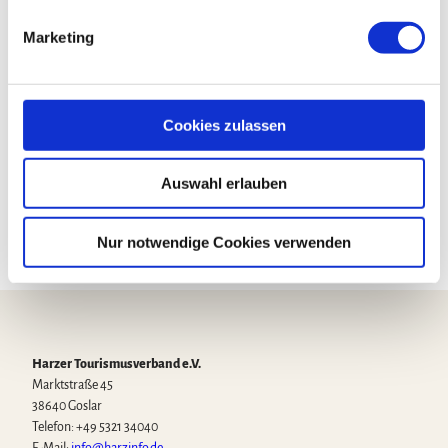
g
Veranstalter
Marketing
u
Manthey Rocco Pera GmbH
n
Rosa-Luxemburg-Str. 4
g
99947
Bad Langensalza
s
Cookies zulassen
0172 3876595
a
u
buero@mantheyevent.de
Auswahl erlauben
s
Website
w
a
Nur notwendige Cookies verwenden
h
l
Harzer Tourismusverband e.V.
Marktstraße 45
38640 Goslar
Telefon: +49 5321 34040