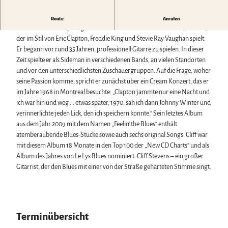
Biosphärenreservat Karstlandschaft Südharz
Harzer Klostersommer
Wintersport
Das grüne Band
Silvester
Bäder, Thermen & Saunen
The ultimate Eric Clapton Tribute
Route
Anrufen
Regionalstudie Harz
Walpurgis
Regionalmarke Typisch Harz
Cliff Stevens ist ein preisgekrönter Blues-Gitarrist aus Montreal, Kanada,
Initiative "Der Wald ruft"
Osterfeuer
Urlaub mit Hund im Harz
der im Stil von Eric Clapton, Freddie King und Stevie Ray Vaughan spielt.
0% Müll - 100% Harz #NimmsWiederMit
Weihnachts- & Adventsmärkte
Filmkulisse Harz
Er begann vor rund 35 Jahren, professionell Gitarre zu spielen. In dieser
Stadt- & Sonderführungen im Harz
Zeit spielte er als Sideman in verschiedenen Bands, an vielen Standorten
Theater & Bühnen im Harz
und vor den unterschiedlichsten Zuschauergruppen. Auf die Frage, woher
seine Passion komme, spricht er zunächst über ein Cream Konzert, das er
im Jahre 1968 in Montreal besuchte: „Clapton jammte nur eine Nacht und
Service
ich war hin und weg ... etwas später, 1970, sah ich dann Johnny Winter und
Wir für unsere Gäste
verinnerlichte jeden Lick, den ich speichern konnte.“ Sein letztes Album
Kontakt
aus dem Jahr 2009 mit dem Namen „Feelin‘ the Blues“ enthält
Prospekte
atemberaubende Blues-Stücke sowie auch sechs original Songs. Cliff war
Online-Shop
mit diesem Album 18 Monate in den Top 100 der „New CD Charts“ und als
Newsletter-Anmeldung
Album des Jahres von Le Lys Blues nominiert. Cliff Stevens – ein großer
Apps & Multimedia-Guides
Gitarrist, der den Blues mit einer von der Straße gehärteten Stimme singt.
Harzer Tourismusverband
Jobs im Harztourismus
Terminübersicht