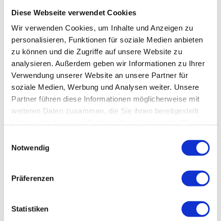
Diese Webseite verwendet Cookies
In der Nähe
Wir verwenden Cookies, um Inhalte und Anzeigen zu
Auf der Karte anschauen
personalisieren, Funktionen für soziale Medien anbieten
zu können und die Zugriffe auf unsere Website zu
Veranstaltung
analysieren. Außerdem geben wir Informationen zu Ihrer
Verwendung unserer Website an unsere Partner für
soziale Medien, Werbung und Analysen weiter. Unsere
Partner führen diese Informationen möglicherweise mit
Veranstaltungsort
weiteren Daten zusammen, die Sie ihnen bereitgestellt
haben oder die sie im Rahmen Ihrer Nutzung der Dienste
Schlosstheater Ballenstedt
gesammelt haben.
Schlossplatz 1
E
06493
Ballenstedt
Notwendig
i
039483 317
n
w
schlosstheater@ballenstedt.de
Präferenzen
i
Website
l
l
Statistiken
Anreise mit dem Auto
Anreise mit öffentlichen Verkehrsmitteln
i