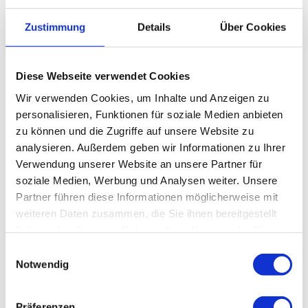
Sprachkenntnisse
Zustimmung
Details
Über Cookies
Deutsch
Diese Webseite verwendet Cookies
Wir verwenden Cookies, um Inhalte und Anzeigen zu
In der Nähe
Auf der Karte anschauen
personalisieren, Funktionen für soziale Medien anbieten
zu können und die Zugriffe auf unsere Website zu
analysieren. Außerdem geben wir Informationen zu Ihrer
Veranstaltung
Verwendung unserer Website an unsere Partner für
soziale Medien, Werbung und Analysen weiter. Unsere
Partner führen diese Informationen möglicherweise mit
weiteren Daten zusammen, die Sie ihnen bereitgestellt
Veranstaltungsort
haben oder die sie im Rahmen Ihrer Nutzung der Dienste
gesammelt haben.
Annettes Kinderbauernhof
E
Bartolfelder Str. 43
Notwendig
i
37431
Bad Lauterberg im Harz
n
05524/5627
w
Präferenzen