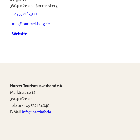
38640
Goslar
- Rammelsberg
+495321 / 7500
info@rammelsberg.de
Website
Harzer Tourismusverband e.V.
Marktstraße 45
38640 Goslar
Telefon: +49 5321 34040
E-Mail:
info@harzinfo.de
W
F
I
Y
T
h
a
n
o
i