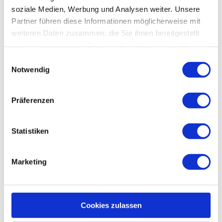
06502 Thale.
soziale Medien, Werbung und Analysen weiter. Unsere
Partner führen diese Informationen möglicherweise mit
Preisinformationen
weiteren Daten zusammen, die Sie ihnen bereitgestellt
haben oder die sie im Rahmen Ihrer Nutzung der Dienste
Kartenvorverkauf
gesammelt haben.
E
Notwendig
i
Karten an der Abendkasse
n
w
Präferenzen
kostenpflichtig
i
l
Ansprechpartner:in
l
Statistiken
Bodetal - Touristinformation THALE
i
g
Marketing
u
n
g
In der Nähe
Auf der Karte anschauen
s
Cookies zulassen
a