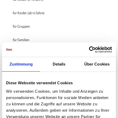
für Kinder (ab 10 Jahre)
für Gruppen
für Familien
für Individualgäste
Zustimmung
Details
Über Cookies
Sprachkenntnisse
Deutsch
Diese Webseite verwendet Cookies
Zahlungsmöglichkeiten
Wir verwenden Cookies, um Inhalte und Anzeigen zu
Barzahlung vor Ort, Rechnung, SEPA / Lastschrift, Überweisung, Visa
personalisieren, Funktionen für soziale Medien anbieten
zu können und die Zugriffe auf unsere Website zu
Anreise & Parken
analysieren. Außerdem geben wir Informationen zu Ihrer
Die Bodetal-Touristinformation befindet sich in der Bahnhofstraße 1 in
Verwendung unserer Website an unsere Partner für