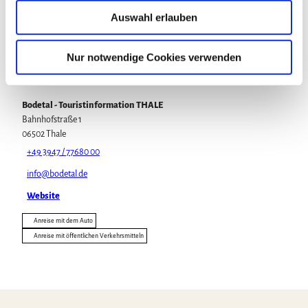
u
Auswahl erlauben
Veranstaltung
s
w
a
Nur notwendige Cookies verwenden
h
Veranstaltungsort
l
Bodetal - Touristinformation THALE
Bahnhofstraße 1
06502
Thale
+49 3947 / 77680 00
info@bodetal.de
Website
Anreise mit dem Auto
Anreise mit öffentlichen Verkehrsmitteln