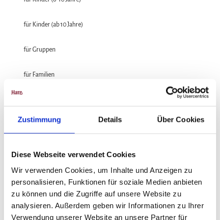
für Kinder (ab 10 Jahre)
für Gruppen
für Familien
für Individualgäste
Zustimmung
Details
Über Cookies
Sprachkenntnisse
Deutsch
Diese Webseite verwendet Cookies
Zahlungsmöglichkeiten
Wir verwenden Cookies, um Inhalte und Anzeigen zu
Barzahlung vor Ort, Rechnung, SEPA / Lastschrift, Überweisung, Visa
personalisieren, Funktionen für soziale Medien anbieten
zu können und die Zugriffe auf unsere Website zu
Anreise & Parken
analysieren. Außerdem geben wir Informationen zu Ihrer
Die Bodetal-Touristinformation befindet sich in der Bahnhofstraße 1 in
Verwendung unserer Website an unsere Partner für