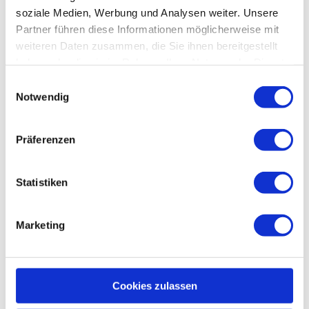
06502 Thale.
soziale Medien, Werbung und Analysen weiter. Unsere
Partner führen diese Informationen möglicherweise mit
Preisinformationen
weiteren Daten zusammen, die Sie ihnen bereitgestellt
haben oder die sie im Rahmen Ihrer Nutzung der Dienste
Kartenvorverkauf
gesammelt haben.
E
Notwendig
i
Karten an der Abendkasse
n
w
Präferenzen
kostenpflichtig
i
l
Ansprechpartner:in
l
Statistiken
Bodetal - Touristinformation THALE
i
g
Marketing
u
n
g
In der Nähe
Auf der Karte anschauen
s
Cookies zulassen
a