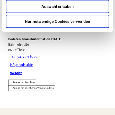
u
Auswahl erlauben
Veranstaltung
s
w
a
Nur notwendige Cookies verwenden
h
Veranstaltungsort
l
Bodetal - Touristinformation THALE
Bahnhofstraße 1
06502
Thale
+49 3947 / 77680 00
info@bodetal.de
Website
Anreise mit dem Auto
Anreise mit öffentlichen Verkehrsmitteln