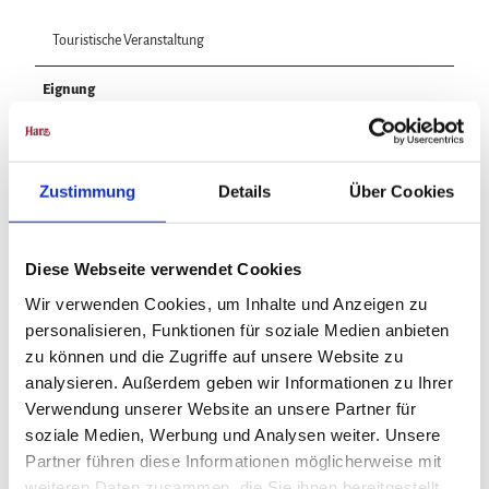
Touristische Veranstaltung
Eignung
Schlechtwetterangebot
Zustimmung
Details
Über Cookies
für jedes Wetter
Zielgruppe Erwachsene
Diese Webseite verwendet Cookies
Wir verwenden Cookies, um Inhalte und Anzeigen zu
für Gruppen
personalisieren, Funktionen für soziale Medien anbieten
zu können und die Zugriffe auf unsere Website zu
für Individualgäste
analysieren. Außerdem geben wir Informationen zu Ihrer
Verwendung unserer Website an unsere Partner für
Anreise & Parken
soziale Medien, Werbung und Analysen weiter. Unsere
- Mit dem Auto: Parkplätze stehen rund um nur begrenzt zur Verfügung.
Partner führen diese Informationen möglicherweise mit
Bitte nutzen Sie die öffentlichen Parkplätze der Stadt Wernigerode.
weiteren Daten zusammen, die Sie ihnen bereitgestellt