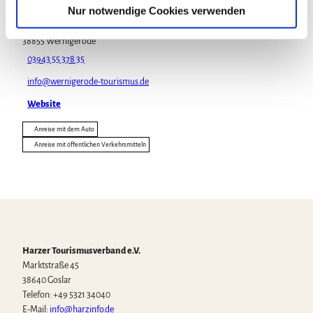
a
Nur notwendige Cookies verwenden
Konzerthaus Liebfrauen Wernigerode
h
Liebfrauenkirchhof 5
l
38855
Wernigerode
03943 55 378 35
info@wernigerode-tourismus.de
Website
Anreise mit dem Auto
Anreise mit öffentlichen Verkehrsmitteln
Harzer Tourismusverband e.V.
Marktstraße 45
38640 Goslar
Telefon: +49 5321 34040
E-Mail:
info@harzinfo.de