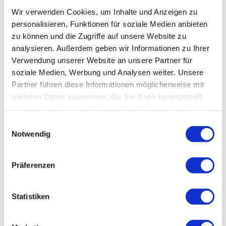
Wir verwenden Cookies, um Inhalte und Anzeigen zu
personalisieren, Funktionen für soziale Medien anbieten
Veranstaltung
zu können und die Zugriffe auf unsere Website zu
analysieren. Außerdem geben wir Informationen zu Ihrer
Verwendung unserer Website an unsere Partner für
soziale Medien, Werbung und Analysen weiter. Unsere
Veranstaltungsort
Partner führen diese Informationen möglicherweise mit
Schlosstheater Ballenstedt
weiteren Daten zusammen, die Sie ihnen bereitgestellt
Schlossplatz 1
haben oder die sie im Rahmen Ihrer Nutzung der Dienste
06493
Ballenstedt
gesammelt haben.
E
039483 317
Notwendig
i
schlosstheater@ballenstedt.de
n
w
Website
Präferenzen
i
Anreise mit dem Auto
l
Anreise mit öffentlichen Verkehrsmitteln
l
Statistiken
i
Veranstalter
g
Gusto UG Stolberg