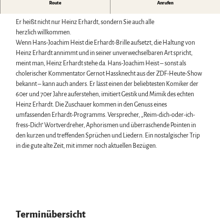
Biosphärenreservat Karstlandschaft Südharz
Harzer Klostersommer
Der große Heinz Erhardt Abend
Route
Anrufen
Wintersport
Das grüne Band
Silvester
Bäder, Thermen & Saunen
Regionalstudie Harz
Walpurgis
Er heißt nicht nur Heinz Erhardt, sondern Sie auch alle
Regionalmarke Typisch Harz
Initiative "Der Wald ruft"
Osterfeuer
herzlich willkommen.
Urlaub mit Hund im Harz
0% Müll - 100% Harz #NimmsWiederMit
Weihnachts- & Adventsmärkte
Wenn Hans-Joachim Heist die Erhardt-Brille aufsetzt, die Haltung von
Filmkulisse Harz
Stadt- & Sonderführungen im Harz
Heinz Erhardt annimmt und in seiner unverwechselbaren Art spricht,
Theater & Bühnen im Harz
meint man, Heinz Erhardt stehe da. Hans-Joachim Heist – sonst als
cholerischer Kommentator Gernot Hassknecht aus der ZDF-Heute-Show
bekannt – kann auch anders. Er lässt einen der beliebtesten Komiker der
Service
60er und 70er Jahre auferstehen, imitiert Gestik und Mimik des echten
Wir für unsere Gäste
Heinz Erhardt. Die Zuschauer kommen in den Genuss eines
Kontakt
umfassenden Erhardt-Programms. Versprecher, „Reim-dich-oder-ich-
Prospekte
fress-Dich“ Wortverdreher, Aphorismen und überraschende Pointen in
Online-Shop
den kurzen und treffenden Sprüchen und Liedern. Ein nostalgischer Trip
Newsletter-Anmeldung
in die gute alte Zeit, mit immer noch aktuellen Bezügen.
Apps & Multimedia-Guides
Harzer Tourismusverband
Jobs im Harztourismus
Terminübersicht