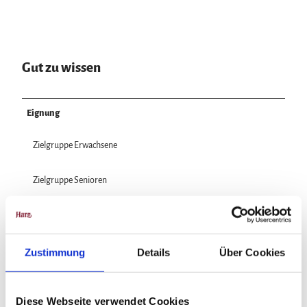
Gut zu wissen
Eignung
Zielgruppe Erwachsene
Zielgruppe Senioren
für Gruppen
Zustimmung
Details
Über Cookies
In der Nähe
Auf der Karte anschauen
Diese Webseite verwendet Cookies