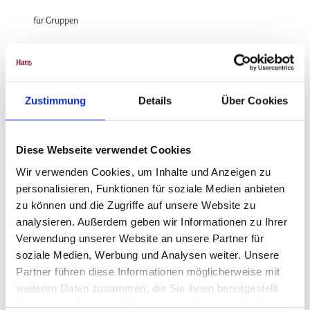
für Gruppen
für Familien
Zustimmung
Details
Über Cookies
In der Nähe
Auf der Karte anschauen
Diese Webseite verwendet Cookies
Wir verwenden Cookies, um Inhalte und Anzeigen zu
personalisieren, Funktionen für soziale Medien anbieten
Veranstaltung
zu können und die Zugriffe auf unsere Website zu
analysieren. Außerdem geben wir Informationen zu Ihrer
Verwendung unserer Website an unsere Partner für
Veranstaltungsort
soziale Medien, Werbung und Analysen weiter. Unsere
Partner führen diese Informationen möglicherweise mit
Ernst Bremmel Schanze
weiteren Daten zusammen, die Sie ihnen bereitgestellt
06493
Harzgerode
haben oder die sie im Rahmen Ihrer Nutzung der Dienste