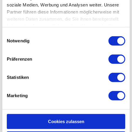
Preisinformationen
soziale Medien, Werbung und Analysen weiter. Unsere
Partner führen diese Informationen möglicherweise mit
kostenfrei
weiteren Daten zusammen, die Sie ihnen bereitgestellt
Anmeldungen bei Phillip Göthel unter 015254113753
haben oder die sie im Rahmen Ihrer Nutzung der Dienste
gesammelt haben.
E
Notwendig
i
n
w
Präferenzen
In der Nähe
i
Auf der Karte anschauen
l
l
Statistiken
Veranstaltung
i
g
Marketing
u
n
Veranstaltungsort
g
s
Säulenhaus Zorge
Cookies zulassen
a
Hohegeißer Str. 7