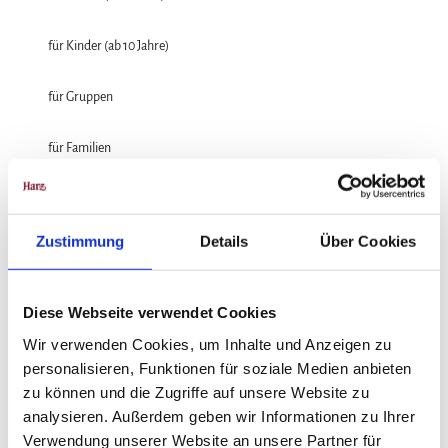
für Kinder (ab 10 Jahre)
für Gruppen
für Familien
für Individualgäste
Zustimmung
Details
Über Cookies
Haustiere erlaubt
Sprachkenntnisse
Diese Webseite verwendet Cookies
Deutsch
Wir verwenden Cookies, um Inhalte und Anzeigen zu
personalisieren, Funktionen für soziale Medien anbieten
Anreise & Parken
zu können und die Zugriffe auf unsere Website zu
Treffpunkt: 09:00 Uhr am Säulenhaus in Zorge
analysieren. Außerdem geben wir Informationen zu Ihrer
Verwendung unserer Website an unsere Partner für