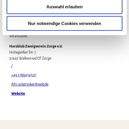
37445
Walkenried OT Zorge
u
Auswahl erlauben
s
Website
w
Anreise mit dem Auto
a
Nur notwendige Cookies verwenden
Anreise mit öffentlichen Verkehrsmitteln
h
l
Veranstalter
Harzklub Zweigverein Zorge e.V.
Hohegeißer Str. 7
37445
Walkenried OT Zorge
/
+49 1788434507
Afri-colatrinker@web.de
Website