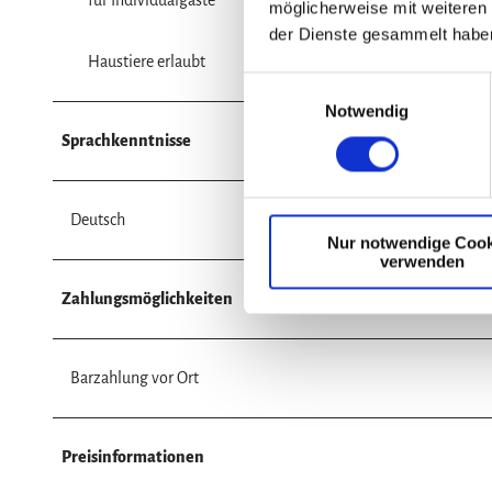
für Individualgäste
möglicherweise mit weiteren
der Dienste gesammelt habe
Haustiere erlaubt
E
Notwendig
i
n
Sprachkenntnisse
w
i
l
Deutsch
Nur notwendige Cook
l
verwenden
i
g
Zahlungsmöglichkeiten
u
n
g
Barzahlung vor Ort
s
a
u
Preisinformationen
s