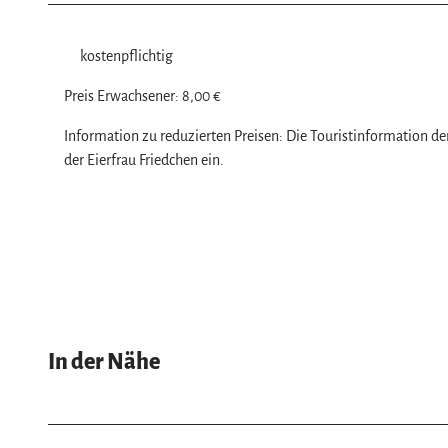
w
a
kostenpflichtig
h
l
Preis Erwachsener: 8,00 €
Information zu reduzierten Preisen: Die Touristinformation 
der Eierfrau Friedchen ein.
In der Nähe