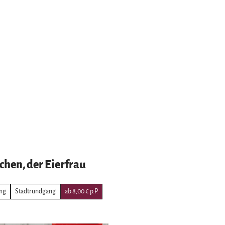
chen, der Eierfrau
ng
Stadtrundgang
ab 8,00 € p.P.