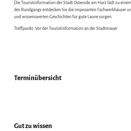
Service
Die Touristinformation der Stadt Osterode am Harz lädt zu ein
des Rundgangs entdecken Sie die imposanten Fachwerkhäuser und
Wir für unsere Gäste
und wissenswerten Geschichten für gute Laune sorgen.
Kontakt
Treffpunkt: Vor der Touristinformation an der Stadtmauer
Prospekte
Online-Shop
Newsletter-Anmeldung
Apps & Multimedia-Guides
Harzer Tourismusverband
Terminübersicht
Jobs im Harztourismus
Gut zu wissen