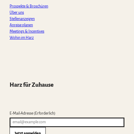
m
Prospekte & Broschüren
Über uns
Stellenanzeigen
Anreise planen
Meetings & Incentives
Wohin im Harz
Harz für Zuhause
E-Mail-Adresse
(Erforderlich)
Jetzt anmelden