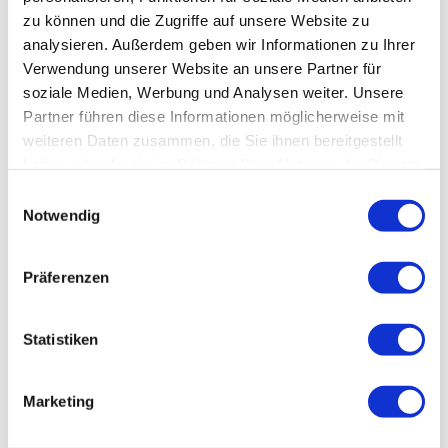
zu können und die Zugriffe auf unsere Website zu
analysieren. Außerdem geben wir Informationen zu Ihrer
Veranstaltungsort
Verwendung unserer Website an unsere Partner für
Kloster Michaelstein / Museum
soziale Medien, Werbung und Analysen weiter. Unsere
Michaelstein 3
Partner führen diese Informationen möglicherweise mit
38889
Blankenburg
weiteren Daten zusammen, die Sie ihnen bereitgestellt
03944 9030-15
haben oder die sie im Rahmen Ihrer Nutzung der Dienste
museumskasse-michaelstein@kulturstiftung-st.de
gesammelt haben.
E
Notwendig
Website
i
n
Anreise mit dem Auto
w
Präferenzen
Anreise mit öffentlichen Verkehrsmitteln
i
Veranstalter
l
l
Statistiken
Kloster Michaelstein / Museum
i
Michaelstein 3
g
38889
Blankenburg
Marketing
u
03944 9030-15
n
museumskasse-michaelstein@kulturstiftung-st.de