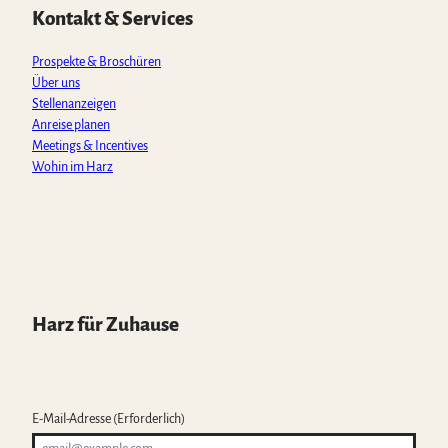
p
o
r
e
Kontakt & Services
p
k
a
m
Prospekte & Broschüren
Über uns
Stellenanzeigen
Anreise planen
Meetings & Incentives
Wohin im Harz
Harz für Zuhause
E-Mail-Adresse
(Erforderlich)