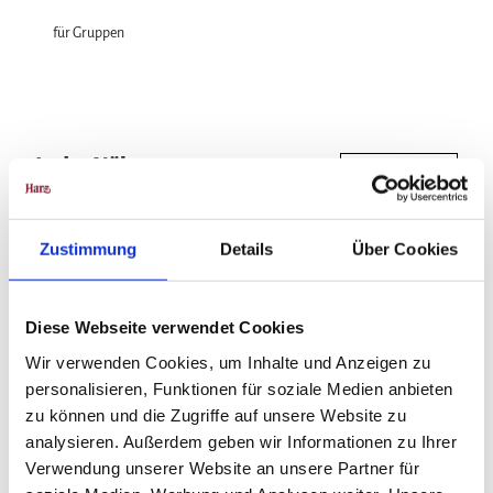
für Gruppen
In der Nähe
Auf der Karte anschauen
Veranstaltung
Zustimmung
Details
Über Cookies
Diese Webseite verwendet Cookies
Veranstaltungsort
Wir verwenden Cookies, um Inhalte und Anzeigen zu
Oberhof am Rathausplatz
personalisieren, Funktionen für soziale Medien anbieten
Rathausplatz 1
zu können und die Zugriffe auf unsere Website zu
06493
Ballenstedt
analysieren. Außerdem geben wir Informationen zu Ihrer
0176 92301298
Verwendung unserer Website an unsere Partner für