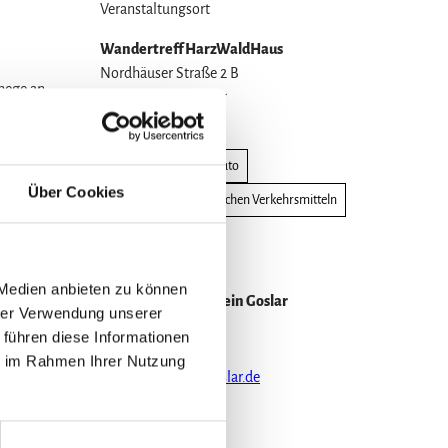
Veranstaltungsort
Wandertreff HarzWaldHaus
Nordhäuser Straße 2 B
ehege an
38667
Bad Harzburg
Website
Anreise mit dem Auto
Über Cookies
Anreise mit öffentlichen Verkehrsmitteln
Veranstalter
 Medien anbieten zu können
Harzklub Zweigverein Goslar
hrer Verwendung unserer
Sieben Linden 25
 führen diese Informationen
38640
Goslar
ie im Rahmen Ihrer Nutzung
info@harzklub-goslar.de
Website