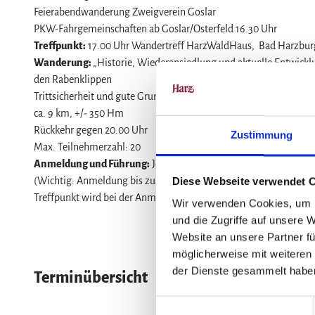
Service
Feierabendwanderung Zweigverein Goslar
Wir für unsere Gäste
PKW-Fahrgemeinschaften ab Goslar/Osterfeld 16.30 Uhr
Treffpunkt:
17.00 Uhr Wandertreff HarzWaldHaus, Bad Harzbur
Kontakt
Wanderung:
„Historie, Wiederansiedlung und aktuelle Entwickl
Prospekte
den Rabenklippen
Online-Shop
Trittsicherheit und gute Grundkondition erforderlich
ca. 9 km, +/- 350 Hm
Newsletter-Anmeldung
Rückkehr gegen 20.00 Uhr
Zustimmung
Apps & Multimedia-Guides
Max. Teilnehmerzahl: 20
Harzer Tourismusverband
Anmeldung und Führung:
Jens Dunemann, jens.dunemann@harz
(Wichtig: Anmeldung bis zum Vortag erforderlich)
Diese Webseite verwendet 
Jobs im Harztourismus
Treffpunkt wird bei der Anmeldung mitgeteilt.
Wir verwenden Cookies, um I
und die Zugriffe auf unsere 
Website an unsere Partner fü
möglicherweise mit weiteren
der Dienste gesammelt habe
Terminübersicht
E