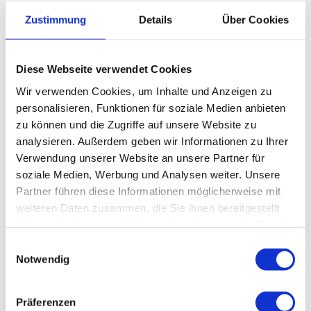
für Familien
Zustimmung
Details
Über Cookies
für Individualgäste
Diese Webseite verwendet Cookies
Preisinformationen
Wir verwenden Cookies, um Inhalte und Anzeigen zu
kostenfrei
personalisieren, Funktionen für soziale Medien anbieten
zu können und die Zugriffe auf unsere Website zu
analysieren. Außerdem geben wir Informationen zu Ihrer
Verwendung unserer Website an unsere Partner für
soziale Medien, Werbung und Analysen weiter. Unsere
In der Nähe
Auf der Karte anschauen
Partner führen diese Informationen möglicherweise mit
weiteren Daten zusammen, die Sie ihnen bereitgestellt
haben oder die sie im Rahmen Ihrer Nutzung der Dienste
Veranstaltung
gesammelt haben.
E
Notwendig
i
n
w
Veranstaltungsort
Präferenzen